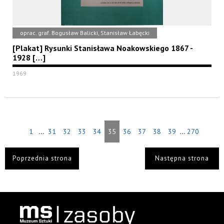
oprac. graf. Bogusław Balicki, Stanisław Łabęcki
[Plakat] Rysunki Stanisława Noakowskiego 1867 -
1928 […]
1969
...
...
1
31
32
33
34
35
36
37
38
39
270
Poprzednia strona
Następna strona