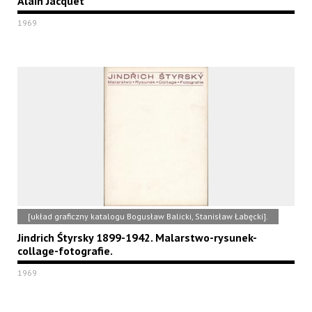
Alain Jacquet
1969
[układ graficzny katalogu Bogusław Balicki, Stanisław Łabęcki].
Jindrich Śtyrsky 1899-1942. Malarstwo-rysunek-
collage-fotografie.
1969