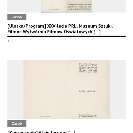
Zasób
[Ulotka/Program] XXV-lecie PRL, Muzeum Sztuki,
Filmos Wytwórnia Filmów Oświatowych [...]
1969
Zasób
[Zaproszenie] Alain Jacquet [...]