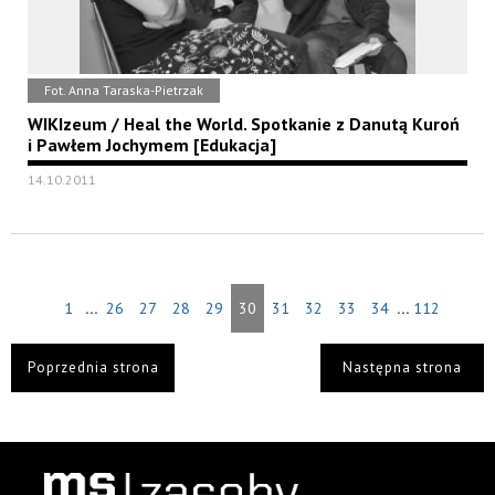
Fot. Anna Taraska-Pietrzak
WIKIzeum / Heal the World. Spotkanie z Danutą Kuroń
i Pawłem Jochymem [Edukacja]
14.10.2011
...
...
1
26
27
28
29
30
31
32
33
34
112
Poprzednia strona
Następna strona