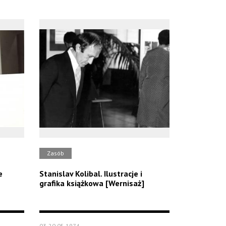
Zasób
e
Stanislav Kolibal. Ilustracje i
grafika książkowa [Wernisaż]
03-20.05.1974