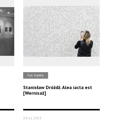
Fot. HaWa
Stanisław Dróżdż. Alea iacta est
[Wernisaż]
29.11.2023