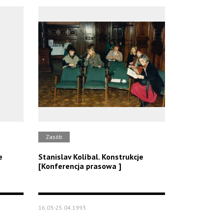
Zasób
e
Stanislav Kolíbal. Konstrukcje
[Konferencja prasowa ]
16.03-25.04.1993