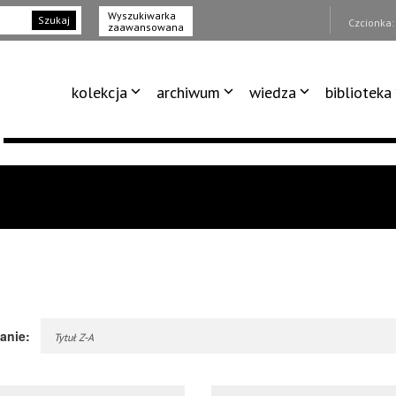
Wyszukiwarka
Szukaj
Czcionka
zaawansowana
kolekcja
archiwum
wiedza
biblioteka
anie:
Tytuł Z-A