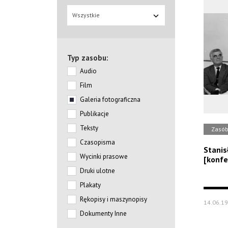
Wszystkie
Typ zasobu:
Audio
Film
Galeria fotograficzna
Publikacje
Teksty
Zasó
Czasopisma
Stanis
Wycinki prasowe
[konfe
Druki ulotne
Plakaty
Rękopisy i maszynopisy
14.06.1
Dokumenty Inne