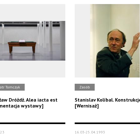
iotr Tomczyk
Zasób
ław Dróżdż. Alea iacta est
Stanislav Kolíbal. Konstrukcj
mentacja wystawy]
[Wernisaż]
023
16.03-25.04.1993