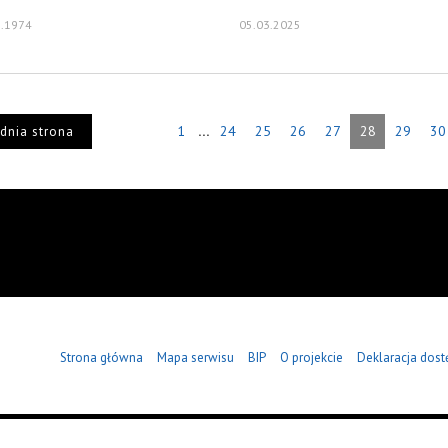
5.1974
05.03.2025
...
1
24
25
26
27
28
29
30
dnia strona
Strona główna
Mapa serwisu
BIP
O projekcie
Deklaracja dost