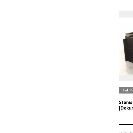
Fot. P
Stanis
[Doku
16.03-25