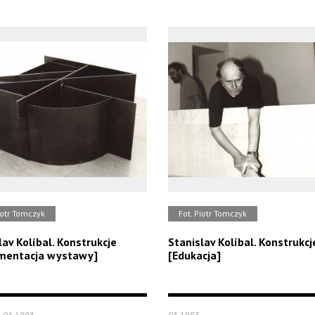
iotr Tomczyk
Fot. Piotr Tomczyk
lav Kolíbal. Konstrukcje
Stanislav Kolíbal. Konstrukcj
mentacja wystawy]
[Edukacja]
.04.1993
03.1993