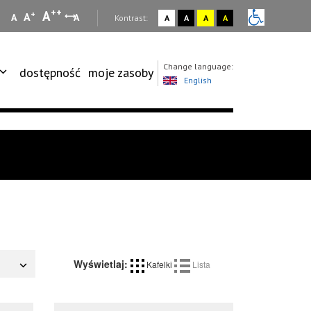
++
A
+
A
A
A
:
Kontrast:
A
A
A
A
Change language:
dostępność
moje zasoby
English
Wyświetlaj:
Kafelki
Lista