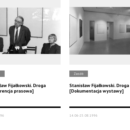
b
Zasób
ław Fijałkowski. Droga
Stanisław Fijałkowski. Droga
rencja prasowa]
[Dokumentacja wystawy]
996
14.06-25.08.1996