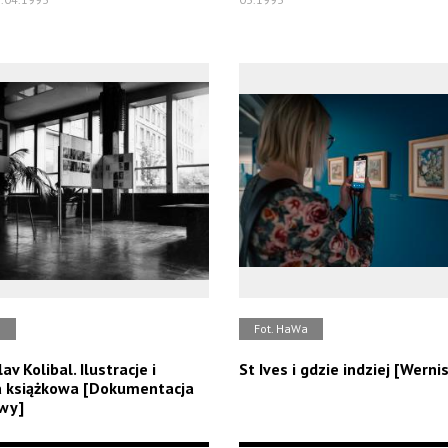
b
Fot. HaWa
av Kolibal. Ilustracje i
St Ives i gdzie indziej [Werni
a książkowa [Dokumentacja
wy]