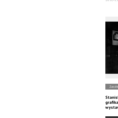
Zasó
Stanisl
grafik
wysta