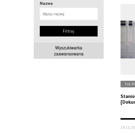
Nazwa
Filtruj
Wyszukiwarka
zaawansowana
Fot. P
Stanis
[Doku
29.11.2