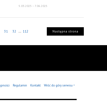
5.03.2025 – 7.06.2025
...
31
32
112
Następna strona
ępności
Regulamin
Kontakt
Wróć do góry serwisu
^