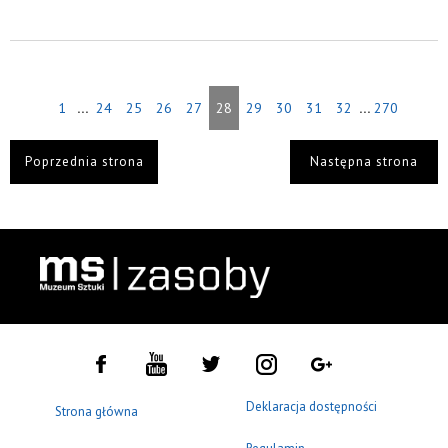
...
...
1
24
25
26
27
28
29
30
31
32
270
Poprzednia strona
Następna strona
Deklaracja dostępności
Strona główna