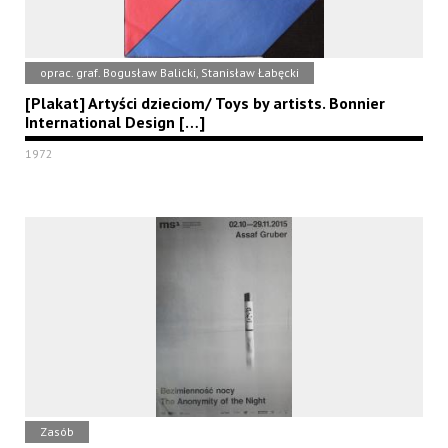
oprac. graf. Bogusław Balicki, Stanisław Łabęcki
[Plakat] Artyści dzieciom/ Toys by artists. Bonnier
International Design […]
1972
Zasób