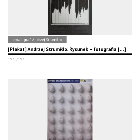
oprac. graf. Andrzej Strumiłło
[Plakat] Andrzej Strumiłło. Rysunek – fotografia […]
1975/1976