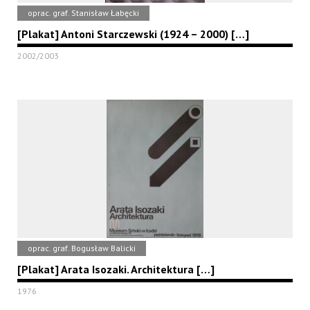
oprac. graf. Stanisław Łabęcki
[Plakat] Antoni Starczewski (1924 – 2000) […]
2002/2003
oprac. graf. Bogusław Balicki
[Plakat] Arata Isozaki. Architektura […]
1976