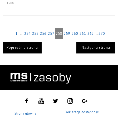
1980
...
...
1
254
255
256
257
258
259
260
261
262
270
Poprzednia strona
Następna strona
Deklaracja dostępności
Strona główna