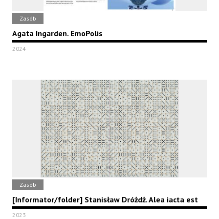
Zasób
Agata Ingarden. EmoPolis
2024
Zasób
[Informator/folder] Stanisław Dróżdż. Alea iacta est
2023