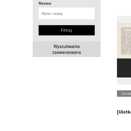
Nazwa
Filtruj
Wyszukiwarka
zaawansowana
Zasó
[Ulotk