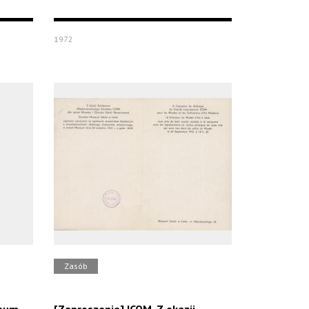
1972
Zasób