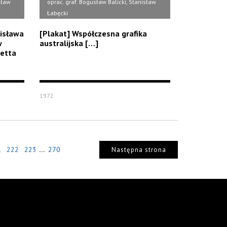
sław
oprac. graf. Bogusław Balicki, Stanisław
Łabęcki
nisława
[Plakat] Współczesna grafika
w
australijska […]
etta
1972
...
1
222
223
270
Następna strona