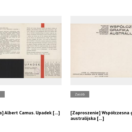
b
Zasób
a] Albert Camus. Upadek [...]
[Zaproszenie] Współczesna g
australijska [...]