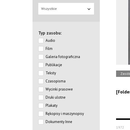
Wszystkie
Typ zasobu:
Audio
Film
Galeria fotograficzna
Publikacje
Teksty
Zasó
Czasopisma
Wycinki prasowe
[Folder
Druki ulotne
Plakaty
Rękopisy i maszynopisy
Dokumenty Inne
1972