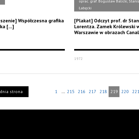
b
oprac. graf. Bogusław Balicki, Stani
Łabęcki
szenie] Współczesna grafika
[Plakat] Odczyt prof. dr Sta
a [...]
Lorentza. Zamek Królewski 
Warszawie w obrazach Canal
1972
...
1
215
216
217
218
219
220
22
dnia strona