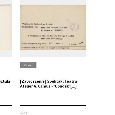
Zasób
ztuki
[Zaproszenie] Spektakl Teatru
Atelier A. Camus - "Upadek"[...]
1972