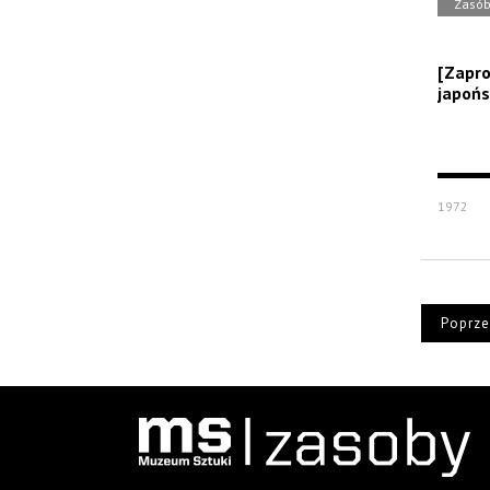
Zasó
[Zapro
japońsk
1972
Poprze