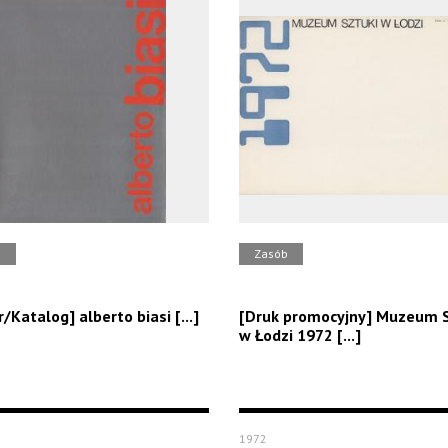
b
Zasób
/Katalog] alberto biasi [...]
[Druk promocyjny] Muzeum S
w Łodzi 1972 [...]
1972