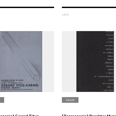
1972
b
Zasób