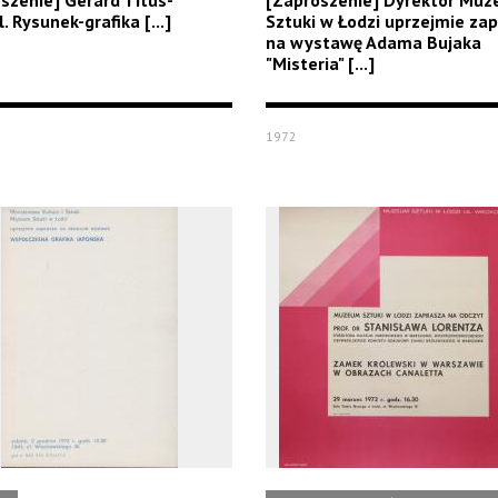
szenie] Gerard Titus-
[Zaproszenie] Dyrektor Mu
. Rysunek-grafika [...]
Sztuki w Łodzi uprzejmie za
na wystawę Adama Bujaka
"Misteria" [...]
1972