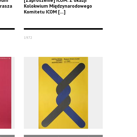
zeum
[Zaproszenie] ICOM. Z okazji
prasza
Kolokwium Międzynarodowego
Komitetu ICOM [...]
1972