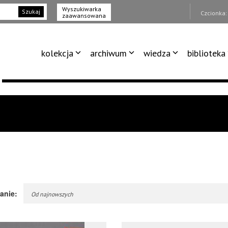
Wyszukiwarka
Szukaj
Czcionka
zaawansowana
kolekcja
archiwum
wiedza
biblioteka
anie:
Od najnowszych