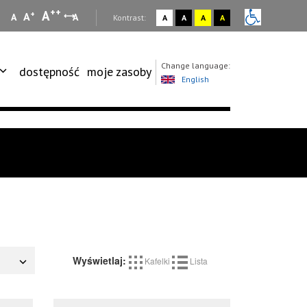
++
A
+
A
A
A
:
Kontrast:
A
A
A
A
Change language:
dostępność
moje zasoby
English
Wyświetlaj:
Kafelki
Lista