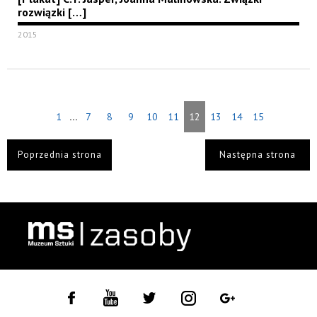
rozwiązki […]
2015
...
1
7
8
9
10
11
12
13
14
15
Poprzednia strona
Następna strona