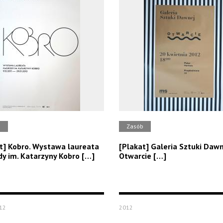
b
Zasób
t] Kobro. Wystawa laureata
[Plakat] Galeria Sztuki Dawn
y im. Katarzyny Kobro […]
Otwarcie […]
12
2012