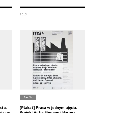
2013
Zasób
sta.
[Plakat] Praca w jednym ujęciu.
iarze
Projekt Antje Ehmann i Haruna