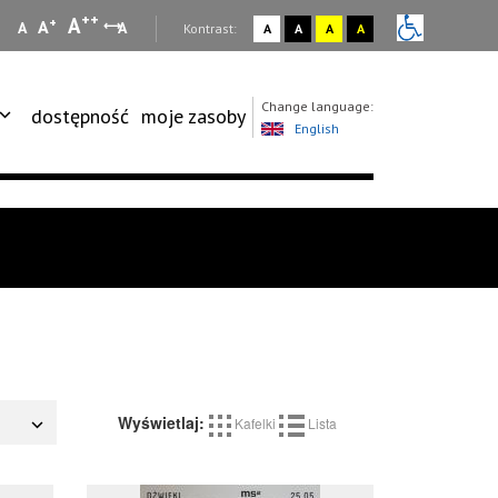
++
A
+
A
A
A
:
Kontrast:
A
A
A
A
Change language:
dostępność
moje zasoby
English
Wyświetlaj:
Kafelki
Lista