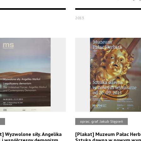
2013
b
oprac. graf. Jakub Stępień
t] Wyzwolone siły. Angelika
[Plakat] Muzeum Pałac Herb
 i współczesny demonizm
Sztuka dawna w nowym wym