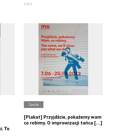
2013
Zasób
[Plakat] Przyjdźcie, pokażemy wam
co robimy. O improwizacji tańca […]
i. To