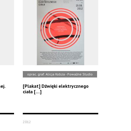
oprac. graf. Alicja Kobza - Poważne Studio
ej.
[Plakat] Dźwięki elektrycznego
ciała […]
2012