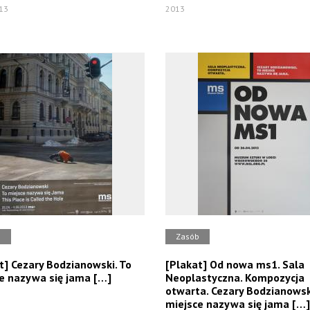
13
2013
b
Zasób
t] Cezary Bodzianowski. To
[Plakat] Od nowa ms1. Sala
e nazywa się jama […]
Neoplastyczna. Kompozycja
otwarta. Cezary Bodzianowsk
miejsce nazywa się jama […]