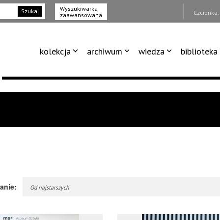
Wyszukiwarka
Szukaj
Czcionka
zaawansowana
kolekcja
archiwum
wiedza
biblioteka
anie:
Od najstarszych