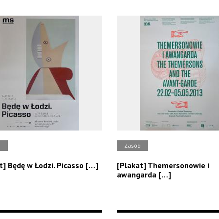
b
Zasób
t] Będę w Łodzi. Picasso […]
[Plakat] Themersonowie i
awangarda […]