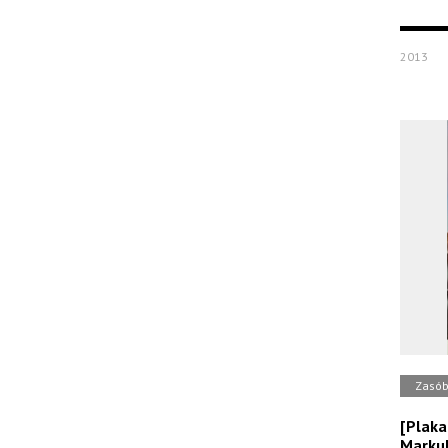
2013
Zasó
[Plaka
Markul