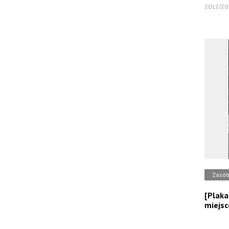
2012/20
Zasó
[Plaka
miejsc