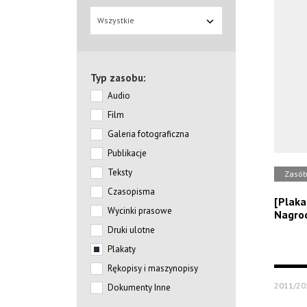
Wszystkie
Typ zasobu:
Audio
Film
Galeria fotograficzna
Publikacje
Teksty
Zasó
Czasopisma
[Plaka
Wycinki prasowe
Nagrod
Druki ulotne
Plakaty
Rękopisy i maszynopisy
2011/20
Dokumenty Inne