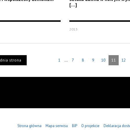
[…]
2013
...
1
7
8
9
10
11
12
dnia strona
Strona główna
Mapa serwisu
BIP
O projekcie
Deklaracja dost