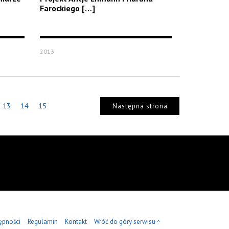
Farockiego […]
2013
13
14
15
Następna strona
ępności
Regulamin
Kontakt
Wróć do góry serwisu
^