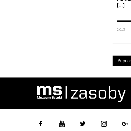
[…]
2013
Poprze