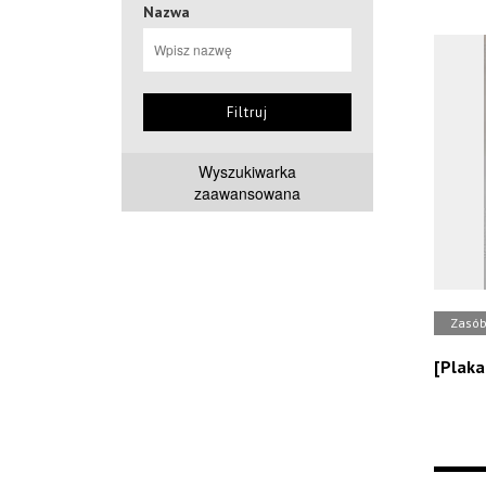
Nazwa
Filtruj
Wyszukiwarka
zaawansowana
Zasó
[Plaka