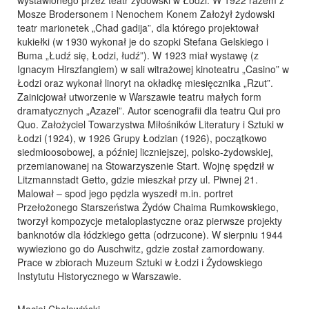
wystawionego przez teatr żydowski w Łodzi. W 1922 razem z
Mosze Brodersonem i Nenochem Konem Założył żydowski
teatr marionetek „Chad gadija”, dla którego projektował
kukiełki (w 1930 wykonał je do szopki Stefana Gelskiego i
Buma „Łudź się, Łodzi, łudź”). W 1923 miał wystawę (z
Ignacym Hirszfangiem) w sali witrażowej kinoteatru „Casino” w
Łodzi oraz wykonał linoryt na okładkę miesięcznika „Rzut”.
Zainicjował utworzenie w Warszawie teatru małych form
dramatycznych „Azazel”. Autor scenografii dla teatru Qui pro
Quo. Założyciel Towarzystwa Miłośników Literatury i Sztuki w
Łodzi (1924), w 1926 Grupy Łodzian (1926), początkowo
siedmioosobowej, a później liczniejszej, polsko-żydowskiej,
przemianowanej na Stowarzyszenie Start. Wojnę spędził w
Litzmannstadt Getto, gdzie mieszkał przy ul. Piwnej 21.
Malował – spod jego pędzla wyszedł m.in. portret
Przełożonego Starszeństwa Żydów Chaima Rumkowskiego,
tworzył kompozycje metaloplastyczne oraz pierwsze projekty
banknotów dla łódzkiego getta (odrzucone). W sierpniu 1944
wywieziono go do Auschwitz, gdzie został zamordowany.
Prace w zbiorach Muzeum Sztuki w Łodzi i Żydowskiego
Instytutu Historycznego w Warszawie.