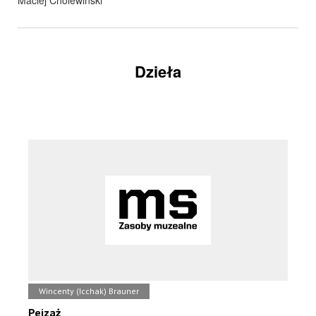
Maciej Cholewiński
Dzieła
Wincenty (Icchak) Brauner
Pejzaż