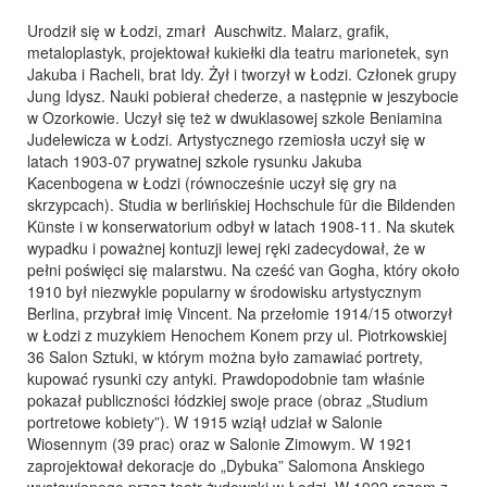
Urodził się w Łodzi, zmarł Auschwitz. Malarz, grafik,
metaloplastyk, projektował kukiełki dla teatru marionetek, syn
Jakuba i Racheli, brat Idy. Żył i tworzył w Łodzi. Członek grupy
Jung Idysz. Nauki pobierał chederze, a następnie w jeszybocie
w Ozorkowie. Uczył się też w dwuklasowej szkole Beniamina
Judelewicza w Łodzi. Artystycznego rzemiosła uczył się w
latach 1903-07 prywatnej szkole rysunku Jakuba
Kacenbogena w Łodzi (równocześnie uczył się gry na
skrzypcach). Studia w berlińskiej Hochschule für die Bildenden
Künste i w konserwatorium odbył w latach 1908-11. Na skutek
wypadku i poważnej kontuzji lewej ręki zadecydował, że w
pełni poświęci się malarstwu. Na cześć van Gogha, który około
1910 był niezwykle popularny w środowisku artystycznym
Berlina, przybrał imię Vincent. Na przełomie 1914/15 otworzył
w Łodzi z muzykiem Henochem Konem przy ul. Piotrkowskiej
36 Salon Sztuki, w którym można było zamawiać portrety,
kupować rysunki czy antyki. Prawdopodobnie tam właśnie
pokazał publiczności łódzkiej swoje prace (obraz „Studium
portretowe kobiety”). W 1915 wziął udział w Salonie
Wiosennym (39 prac) oraz w Salonie Zimowym. W 1921
zaprojektował dekoracje do „Dybuka” Salomona Anskiego