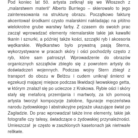
Pod koniec lat 50. artysta zetknął się we Włoszech z
„malarstwem materii” Alberto Burriego – skierowało to jego
zainteresowania na strukturę obrazu. Początkowo fakturę
akcentował środkami czysto malarskimi nakładając na płótno
wielokrotne grube warstwy farby. Z czasem do swoich prac
zaczął wprowadzać elementy niemalarskie takie jak kawałki
tkanin i sznurki, a później także kości, szczątki ryb i akcesoria
wędkarskie. Wędkarstwo było prywatną pasją Sterna,
wykorzystywane w pracach skóry i ości pochodziły często z
ryb, które sam patroszył. Wprowadzenie do obrazów
organicznych szczątków zbiegło się z powrotem artysty do
doświadczeń wojennych. Podczas wojny Stern zbiegł z
transport do obozu w Bełżcu i cudem uniknął śmierci w
egzekucji mającej miejsce podczas likwidacji lwowskiego getta,
w którym znalazł się po ucieczce z Krakowa. Rybie ości i skóry
stały się metaforą przemijania i martwoty, za ich pomocą
artysta tworzył kompozycje żałobne, figuracje męczeństwa
narodu żydowskiego i abstrakcyjne pejzaże ukazujące świat po
Zagładzie. Do prac wprowadzał także inne elementy, takie jak
fotografie czy tałesy, świadczące o żydowskiej przynależności.
Umieszczał je często w zaszklonych kasetonach jak nietrwałe
relikwie.