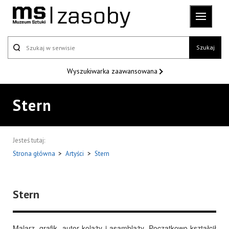
Szukaj
Wyszukiwarka
zaawansowana
Stern
Jesteś tutaj:
Strona główna
>
Artyści
>
Stern
Stern
Malarz, grafik, autor kolaży i asamblaży. Początkowo kształcił