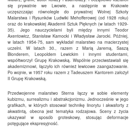
się prywatnie we Lwowie, a następnie w Krakowie
uczęszczając równolegle do prywatnej Wolnej Szkoły
Malarstwa i Rysunków Ludwiki Mehofferowej (od 1928 roku)
oraz do krakowskiej Akademii Sztuk Pięknych (w latach 1929-
35). Jego nauczycielami byli między innymi Teodor
Axentowicz, Stanisław Kamocki i Władysław Jarocki. Później,
w latach 1954-75, sam wykładał malarstwo na macierzystej
uczelni. W latach 30., razem z Marią Jaremą, Saszą
Blonderem, Leopoldem Lewickim i innymi studentami,
współtworzył Grupę Krakowską. Wspólnie przeciwstawiali się
akademizmowi, łączyło ich również lewicowe zaangażowanie.
Po wojnie, w 1957 roku razem z Tadeuszem Kantorem założył
II Grupę Krakowską.
Przedwojenne malarstwo Sterna łączy w sobie elementy
kubizmu, surrealizmu i abstrakcjonizmu. Jednocześnie w jego
grafikach, w których stosował technikę linorytu i akwaforty z
akwatintą, obecna jest tematyka rodzajowa. Sceny z życia
ukazywał w sposób groteskowy, stosując deformacje
potęgujące ekspresyjność.