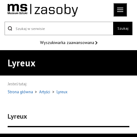
Szukaj
Wyszukiwarka
zaawansowana
Lyreux
Jesteś tutaj:
Strona główna
>
Artyści
>
Lyreux
Lyreux