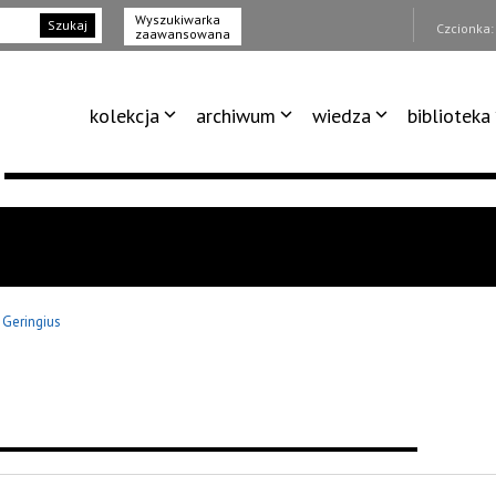
Wyszukiwarka
Szukaj
Czcionka
zaawansowana
kolekcja
archiwum
wiedza
biblioteka
k Geringius