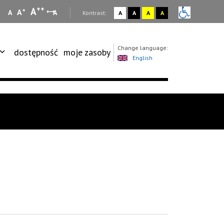
++
A
+
A
A
A
:
Kontrast:
A
A
A
A
Change language:
dostępność
moje zasoby
English