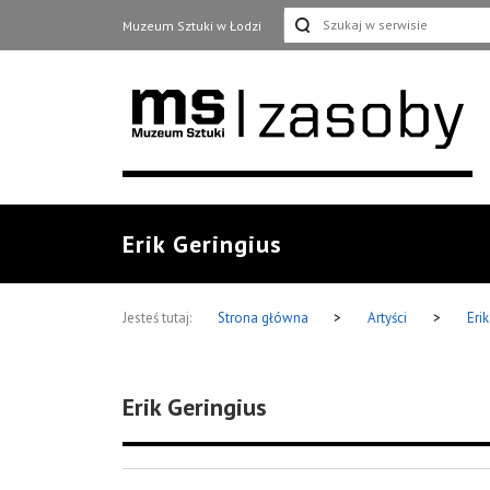
Muzeum Sztuki w Łodzi
Erik Geringius
Jesteś tutaj:
Strona główna
>
Artyści
>
Eri
Erik Geringius