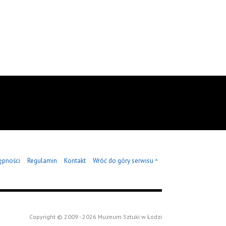
ępności
Regulamin
Kontakt
Wróć do góry serwisu
^
Copyright © 2009 - 2026 Muzeum Sztuki w Łodzi