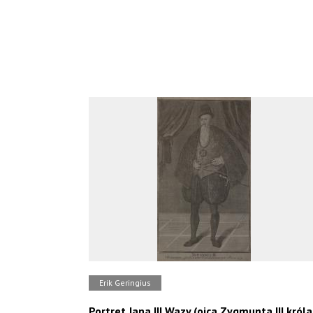
Erik Geringius
Portret Jana III Wazy (ojca Zygmunta III króla