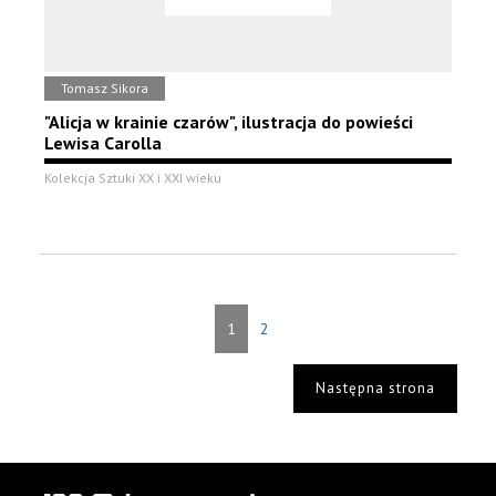
Tomasz Sikora
"Alicja w krainie czarów", ilustracja do powieści
Lewisa Carolla
Kolekcja Sztuki XX i XXI wieku
1
2
Następna strona