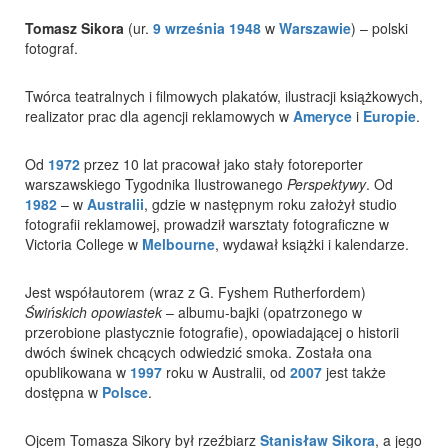
Tomasz Sikora
(ur.
9 września
1948
w
Warszawie
) – polski
fotograf.
Twórca teatralnych i filmowych plakatów, ilustracji książkowych,
realizator prac dla agencji reklamowych w
Ameryce
i
Europie
.
Od
1972
przez 10 lat pracował jako stały fotoreporter
warszawskiego Tygodnika Ilustrowanego
Perspektywy
. Od
1982
– w
Australii
, gdzie w następnym roku założył studio
fotografii reklamowej, prowadził warsztaty fotograficzne w
Victoria College w
Melbourne
, wydawał książki i kalendarze.
Jest współautorem (wraz z G. Fyshem Rutherfordem)
Świńskich opowiastek
– albumu-bajki (opatrzonego w
przerobione plastycznie fotografie), opowiadającej o historii
dwóch świnek chcących odwiedzić smoka. Została ona
opublikowana w
1997
roku w Australii, od
2007
jest także
dostępna w
Polsce
.
Ojcem Tomasza Sikory był rzeźbiarz
Stanisław Sikora
, a jego