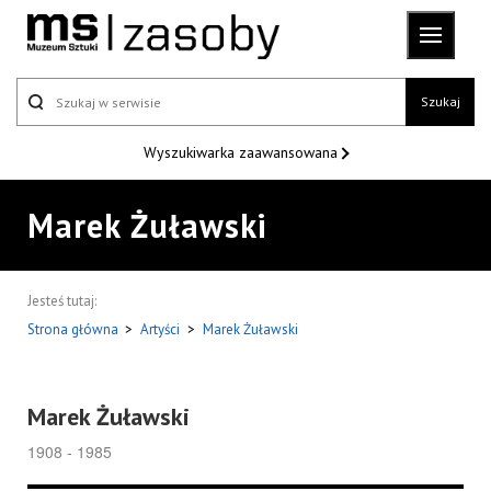
Szukaj
Wyszukiwarka
zaawansowana
Marek Żuławski
Jesteś tutaj:
Strona główna
>
Artyści
>
Marek Żuławski
Marek Żuławski
1908 - 1985