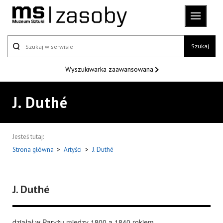
Szukaj
Wyszukiwarka
zaawansowana
J. Duthé
Jesteś tutaj:
Strona główna
>
Artyści
>
J. Duthé
J. Duthé
działał w Paryżu między 1800 a 1840 rokiem