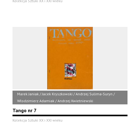
Kolekcja Sztuki XX i XXI wieku
Marek Janiak / Jacek Kryszkowski / Andrzej Sulima-Suryn /
Włodzimierz Adamiak / Andrzej Kwietniewski
Tango nr 7
Kolekcja Sztuki XX i XXI wieku