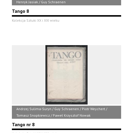
Henryk Jasiak / Guy Schraenen
Tango 8
Kolekcja Sztuki XX i XXI wieku
Andrzej Sulima-Suryn / Guy Schraenen / Piotr Weychert /
Tomasz Snopkiewicz / Paweł Krzysztof Nowak
Tango nr 8