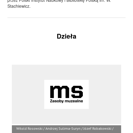
przez Polski Instytut Naukowy i Bibliotekę Polską im. W.
Stachiewicz.
Dzieła
Witold Rosowski / Andrzej Sulima-Suryn / Józef Robakowski /