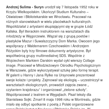
Andrzej Sulima - Suryn
urodził się 7 listopada 1952 roku w
Krzyżu Wielkopolskim. Ukończył Studium Kulturalno –
Oświatowe i Bibliotekarskie we Wrocławiu. Pracował na
różnych stanowiskach w wielu placówkach kulturalnych.
Współdziałał z artystami skupiającymi się w grupie Łódź
Kaliska. Był literackim instruktorem na warsztatach dla
młodzieży w Węgorzewie. Wiązał się z grupą poetów i
plastyków Mazur i Suwalszczyzny Dom Marka. Owocem jego
współpracy z Waldemarem Czechowskim i Andrzejem
Różyckim były trzy filmowe dokumenty artystyczne. Był
współtwórcą grupy multimedialnej SDS. Wspólnie z
Wojciechem Markiem Darskim wydał cykl wierszy Collage
image. Pracował w Młodzieżowym Ośrodku Psychologicznym
w Warszawie, gdzie wykorzystywał sztukę jako formę terapii.
W galerii u Hanny i Jana Rylke na Ursynowie prezentował
swoje kolaże i projekty. Zajmował się ekologią – uczestniczył w
warsztatach ekologicznych, prowadził zajęcia zwane „
czytaniem krajobrazu” i organizował „zielone szkoły”.
Współpracował z teatrem w Węgajtach. Pisał teksty dla
Stanisława Sojki. Zmarł 8 maja 1998 roku w Montrealu, gdzie
miało się odbyć spotkanie z poetą z Polski organizowane