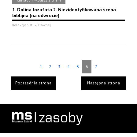
Christoph Młodszy Sichem
1. Dolina Jozafata 2. Niezidentyfikowana scena
biblijna (na odwrocie)
Kolekcja Sztuki Dawnej
1
2
3
4
5
6
7
Poprzednia strona
Następna strona