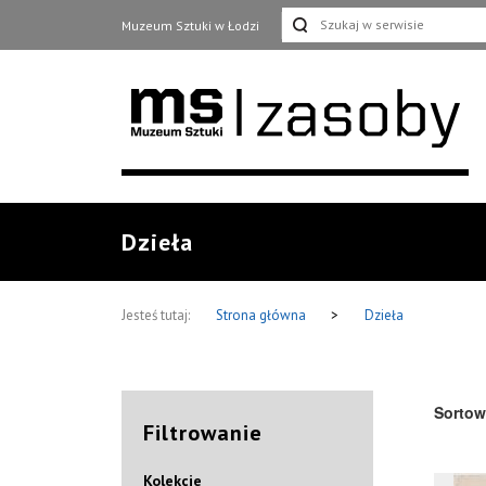
Muzeum Sztuki w Łodzi
Dzieła
Jesteś tutaj:
Strona główna
>
Dzieła
Sortow
Filtrowanie
Kolekcje