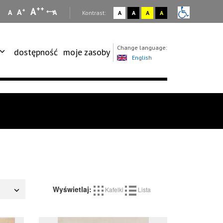
++
A
+
A
A
A
:
Kontrast:
A
A
A
A
Change language:
dostępność
moje zasoby
English
Wyświetlaj:
Kafelki
Lista