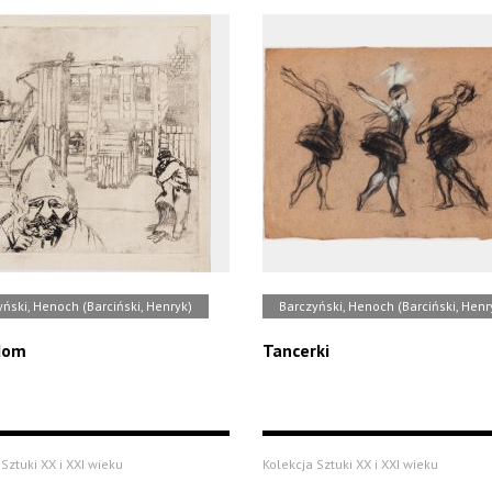
ński, Henoch (Barciński, Henryk)
Barczyński, Henoch (Barciński, Henr
dom
Tancerki
Sztuki XX i XXI wieku
Kolekcja Sztuki XX i XXI wieku