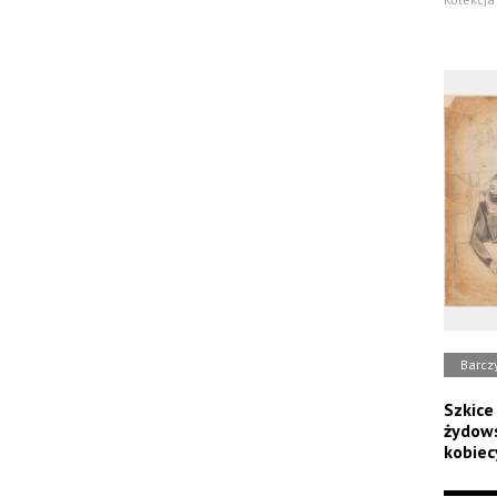
Barczy
Szkice
żydows
kobiec