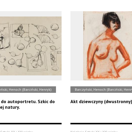
ński, Henoch (Barciński, Henryk)
Barczyński, Henoch (Barciński, Henr
 do autoportretu. Szkic do
Akt dziewczyny (dwustronny
j natury.
Sztuki XX i XXI wieku
Kolekcja Sztuki XX i XXI wieku