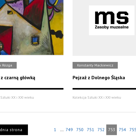
k Rózga
Konstanty Mackiewicz
 z czarną główką
Pejzaż z Dolnego Śląska
Sztuki XX i XXI wieku
Kolekcja Sztuki XX i XXI wieku
...
1
749
750
751
752
753
754
75
dnia strona