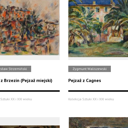
sław Strzemiński
Zygmunt Waliszewski
 z Brzezin (Pejzaż miejski)
Pejzaż z Cagnes
Sztuki XX i XXI wieku
Kolekcja Sztuki XX i XXI wieku