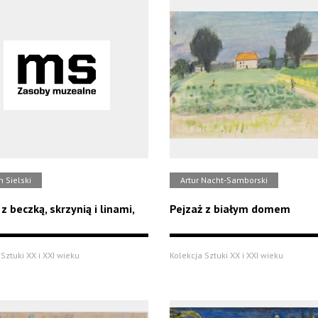
 Sielski
Artur Nacht-Samborski
z beczką, skrzynią i linami,
Pejzaż z białym domem
Sztuki XX i XXI wieku
Kolekcja Sztuki XX i XXI wieku