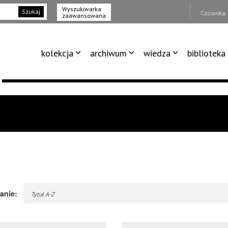
Wyszukiwarka
Szukaj
Czcionka
zaawansowana
kolekcja
archiwum
wiedza
biblioteka
anie:
Tytuł A-Z