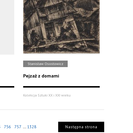
Stanisław Osostowicz
Pejzaż z domami
Kolekcja Sztuki XX i XXI wieku
...
5
756
757
1328
Następna strona