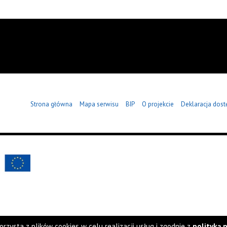
Strona główna
Mapa serwisu
BIP
O projekcie
Deklaracja dost
orzysta z plików cookies w celu realizacji usług i zgodnie z
polityką 