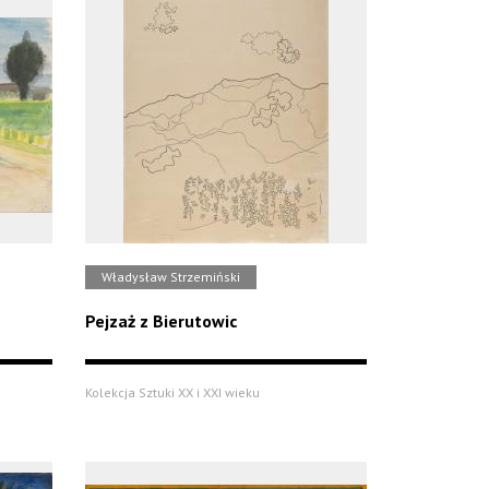
Władysław Strzemiński
Pejzaż z Bierutowic
Kolekcja Sztuki XX i XXI wieku