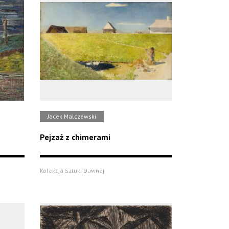
Jacek Malczewski
Pejzaż z chimerami
Kolekcja Sztuki Dawnej