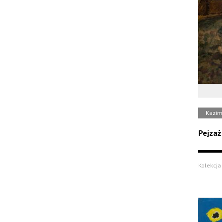
Kazimi
Pejzaż
Kolekcja