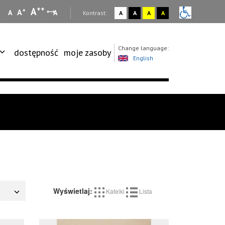
++
A
+
A
A
A
:
Kontrast:
A
A
A
A
Change language:
dostępność
moje zasoby
English
Wyświetlaj:
Kafelki
Lista