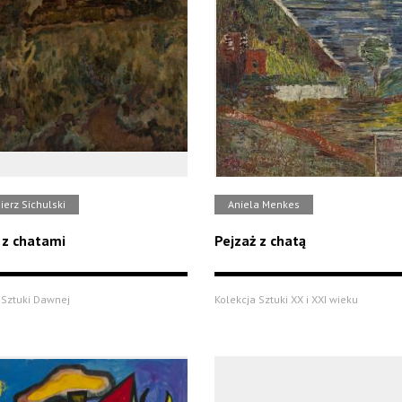
erz Sichulski
Aniela Menkes
 z chatami
Pejzaż z chatą
 Sztuki Dawnej
Kolekcja Sztuki XX i XXI wieku