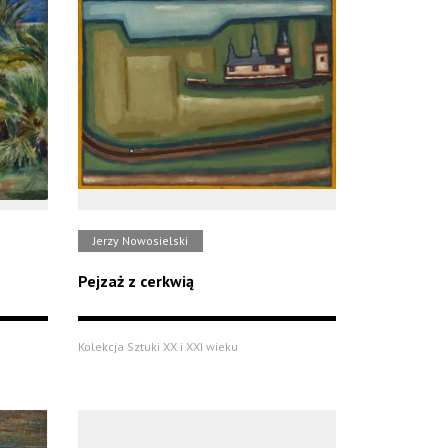
Jerzy Nowosielski
Pejzaż z cerkwią
Kolekcja Sztuki XX i XXI wieku