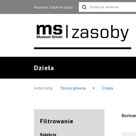
Muzeum Sztuki w Łodzi
Dzieła
Jesteś tutaj:
Strona główna
>
Dzieła
Sortow
Filtrowanie
Kolekcje