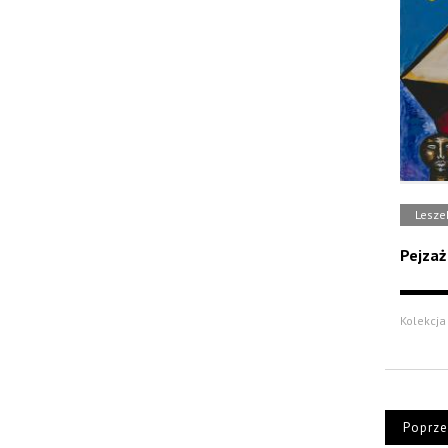
Lesze
Pejzaż
Kolekcja 
Poprze