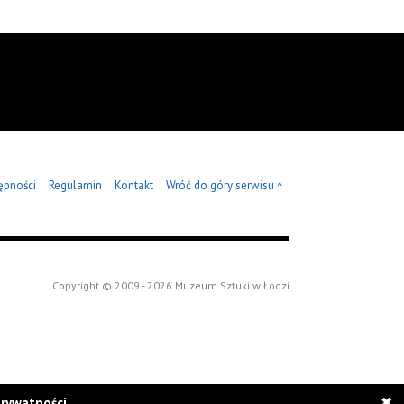
ępności
Regulamin
Kontakt
Wróć do góry serwisu
^
Copyright © 2009 - 2026 Muzeum Sztuki w Łodzi
prywatności