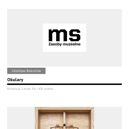
Zdzisław Beksiński
Okulary
Kolekcja Sztuki XX i XXI wieku