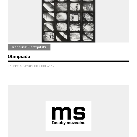
Ireneusz Pierzgalski
Olimpiada
Kolekcja Sztuki XX i XXI wieku