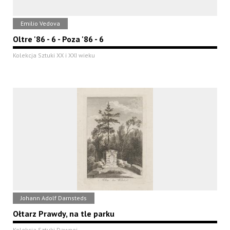
Emilio Vedova
Oltre '86 - 6 - Poza '86 - 6
Kolekcja Sztuki XX i XXI wieku
Johann Adolf Darnsteds
Ołtarz Prawdy, na tle parku
Kolekcja Sztuki Dawnej