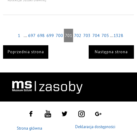
...
...
1
697
698
699
700
701
702
703
704
705
1328
Poprzednia strona
Następna strona
Deklaracja dostępności
Strona główna