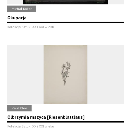
Michał Kokot
Okupacja
Kolekcja Sztuki XX i XXI wieku
Paul Klee
Olbrzymia mszyca [Riesenblattlaus]
Kolekcja Sztuki XX i XXI wieku