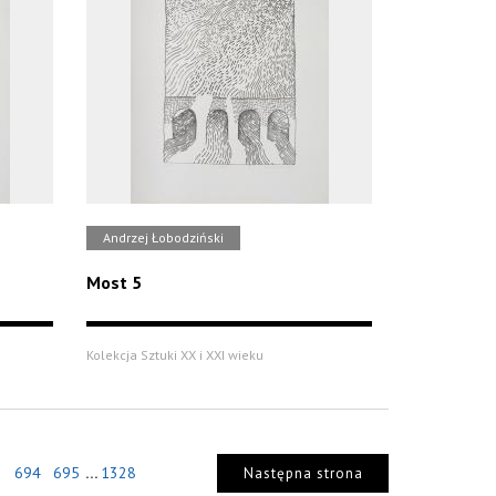
Andrzej Łobodziński
Most 5
Kolekcja Sztuki XX i XXI wieku
...
3
694
695
1328
Następna strona