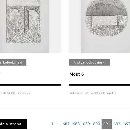
ej Łobodziński
Andrzej Łobodziński
7
Most 6
Sztuki XX i XXI wieku
Kolekcja Sztuki XX i XXI wieku
...
1
687
688
689
690
691
692
69
dnia strona