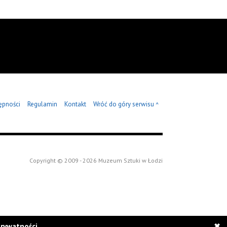
ępności
Regulamin
Kontakt
Wróć do góry serwisu
^
Copyright © 2009 - 2026 Muzeum Sztuki w Łodzi
prywatności