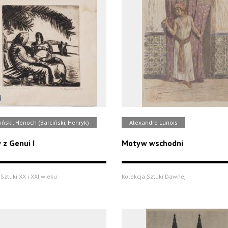
ński, Henoch (Barciński, Henryk)
Alexandre Lunois
z Genui I
Motyw wschodni
Sztuki XX i XXI wieku
Kolekcja Sztuki Dawnej