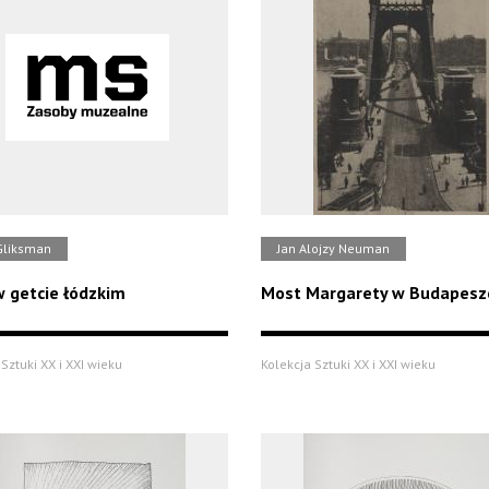
Gliksman
Jan Alojzy Neuman
 getcie łódzkim
Most Margarety w Budapesz
Sztuki XX i XXI wieku
Kolekcja Sztuki XX i XXI wieku