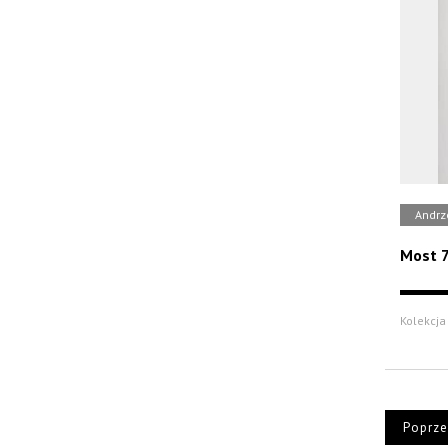
Andrz
Most 
Kolekcja 
Poprze