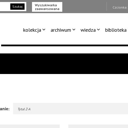
Wyszukiwarka
Szukaj
Czcionka
zaawansowana
kolekcja
archiwum
wiedza
biblioteka
anie:
Tytuł Z-A