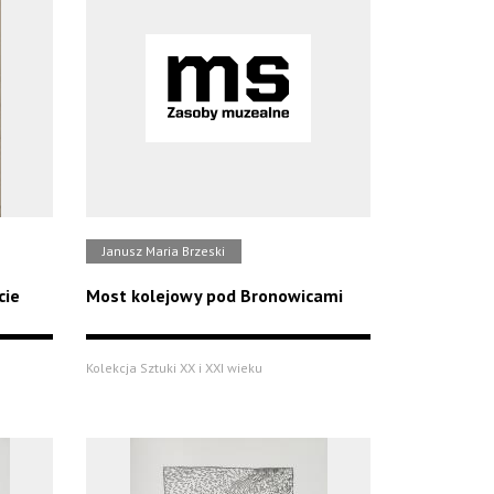
Janusz Maria Brzeski
cie
Most kolejowy pod Bronowicami
Kolekcja Sztuki XX i XXI wieku