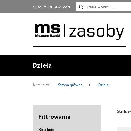
Muzeum Sztuki w Łodzi
Dzieła
Jesteś tutaj:
Strona główna
>
Dzieła
Sortow
Filtrowanie
Kolekcje