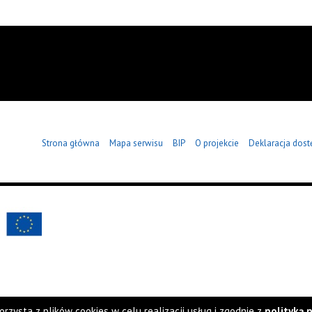
Strona główna
Mapa serwisu
BIP
O projekcie
Deklaracja dost
orzysta z plików cookies w celu realizacji usług i zgodnie z
polityką 