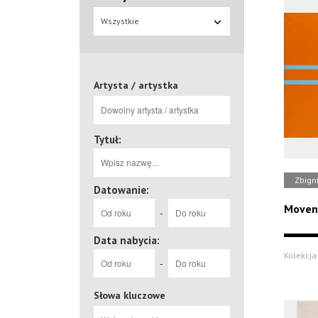
Wszystkie
Artysta / artystka
Tytuł:
Zbign
Datowanie:
Movens
-
Data nabycia:
Kolekcja 
-
Słowa kluczowe