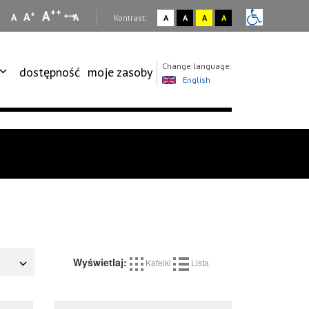
++
A
+
A
A
A
:
Kontrast:
A
A
A
A
Change language:
dostępność
moje zasoby
English
Wyświetlaj:
Kafelki
Lista