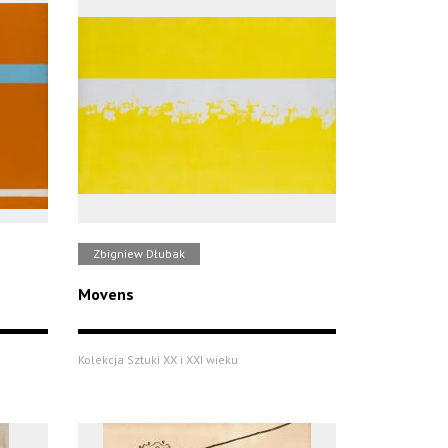
Zbigniew Dłubak
Movens
Kolekcja Sztuki XX i XXI wieku