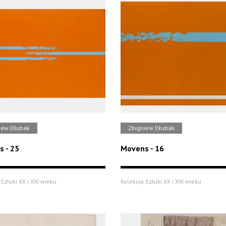
iew Dłubak
Zbigniew Dłubak
 - 25
Movens - 16
Sztuki XX i XXI wieku
Kolekcja Sztuki XX i XXI wieku