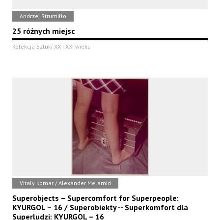
Andrzej Strumiłło
25 różnych miejsc
Kolekcja Sztuki XX i XXI wieku
Vitaly Komar / Alexander Melamid
Superobjects – Supercomfort for Superpeople:
KYURGOL – 16 / Superobiekty -- Superkomfort dla
Superludzi: KYURGOL – 16