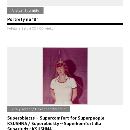
Andrzej Strumiłło
Portrety na "B"
Kolekcja Sztuki XX i XXI wieku
Vitaly Komar / Alexander Melamid
Superobjects – Supercomfort for Superpeople:
KSUSHNA / Superobiekty -- Superkomfort dla
Superludzi: KSUSHNA