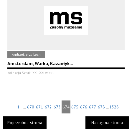
Andrzej Jerzy Lech
Amsterdam, Warka, Kazanłyk...
Kolekcja Sztuki XX i XXI wieku
...
...
1
670
671
672
673
674
675
676
677
678
1328
Poprzednia strona
Następna strona