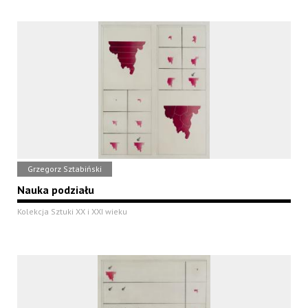
Grzegorz Sztabiński
Nauka podziału
Kolekcja Sztuki XX i XXI wieku