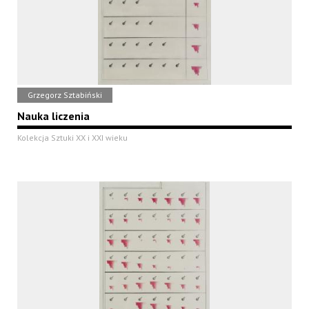
Grzegorz Sztabiński
Nauka liczenia
Kolekcja Sztuki XX i XXI wieku