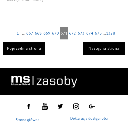
...
...
1
667
668
669
670
671
672
673
674
675
1328
Poprzednia strona
Następna strona
Deklaracja dostępności
Strona główna