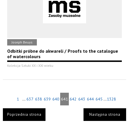
Joseph Beuys
Odbitki próbne do akwareli / Proofs to the catalogue
of watercolours
Kolekcja Sztuki XX i XXI wieku
...
...
1
637
638
639
640
641
642
643
644
645
1328
Poprzednia strona
Następna strona