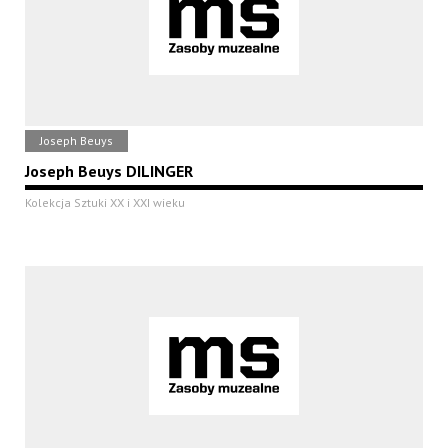
Joseph Beuys
Joseph Beuys DILINGER
Kolekcja Sztuki XX i XXI wieku