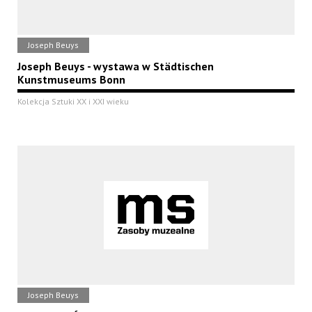
Joseph Beuys
Joseph Beuys - wystawa w Städtischen
Kunstmuseums Bonn
Kolekcja Sztuki XX i XXI wieku
Joseph Beuys