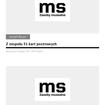
Joseph Beuys
Z zespołu 51 kart pocztowych
Kolekcja Sztuki XX i XXI wieku