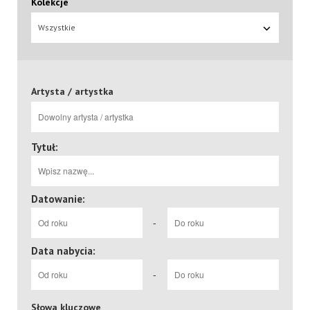
Kolekcje
Wszystkie
Artysta / artystka
Tytuł:
Datowanie:
-
Data nabycia:
-
Słowa kluczowe