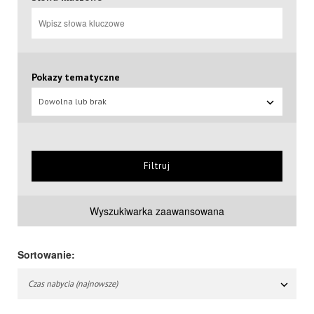
Pokazy tematyczne
Dowolna lub brak
Filtruj
Wyszukiwarka zaawansowana
Sortowanie:
Czas nabycia (najnowsze)