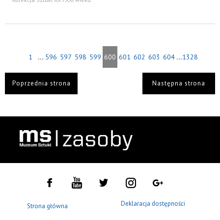
...
...
1
596
597
598
599
600
601
602
603
604
1328
Poprzednia strona
Następna strona
Deklaracja dostępności
Strona główna