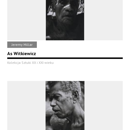
Jeremy Millar
As Witkiewicz
Kolekcja Sztuki XX i XXI wieku