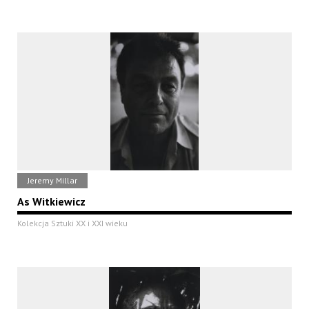
Jeremy Millar
As Witkiewicz
Kolekcja Sztuki XX i XXI wieku