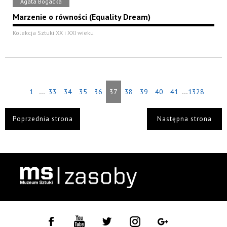
Agata Bogacka
Marzenie o równości (Equality Dream)
Kolekcja Sztuki XX i XXI wieku
...
...
1
33
34
35
36
37
38
39
40
41
1328
Poprzednia strona
Następna strona