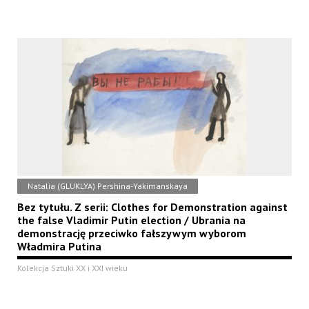
Natalia (GLUKLYA) Pershina-Yakimanskaya
Bez tytułu. Z serii: Clothes for Demonstration against
the false Vladimir Putin election / Ubrania na
demonstrację przeciwko fałszywym wyborom
Władmira Putina
Kolekcja Sztuki XX i XXI wieku