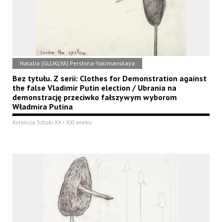
Natalia (GLUKLYA) Pershina-Yakimanskaya
Bez tytułu. Z serii: Clothes for Demonstration against
the false Vladimir Putin election / Ubrania na
demonstrację przeciwko fałszywym wyborom
Władmira Putina
Kolekcja Sztuki XX i XXI wieku