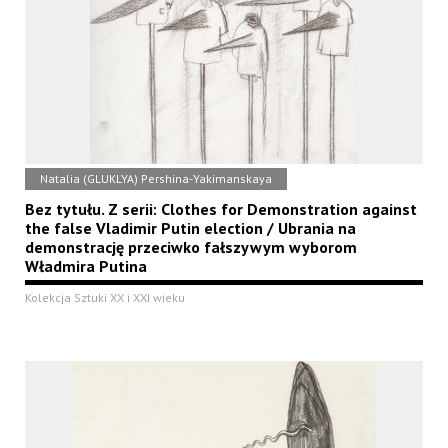
Natalia (GLUKLYA) Pershina-Yakimanskaya
Bez tytułu. Z serii: Clothes for Demonstration against
the false Vladimir Putin election / Ubrania na
demonstrację przeciwko fałszywym wyborom
Władmira Putina
Kolekcja Sztuki XX i XXI wieku