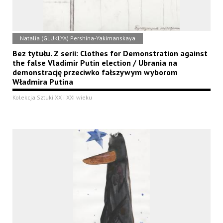
Natalia (GLUKLYA) Pershina-Yakimanskaya
Bez tytułu. Z serii: Clothes for Demonstration against
the false Vladimir Putin election / Ubrania na
demonstrację przeciwko fałszywym wyborom
Władmira Putina
Kolekcja Sztuki XX i XXI wieku