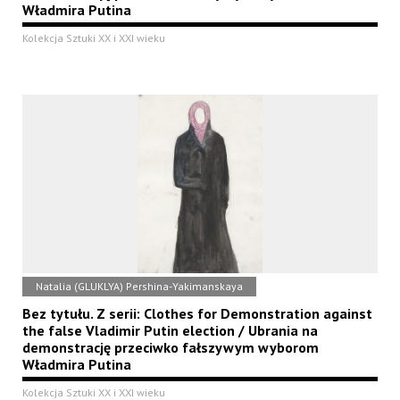
Władmira Putina
Kolekcja Sztuki XX i XXI wieku
Natalia (GLUKLYA) Pershina-Yakimanskaya
Bez tytułu. Z serii: Clothes for Demonstration against
the false Vladimir Putin election / Ubrania na
demonstrację przeciwko fałszywym wyborom
Władmira Putina
Kolekcja Sztuki XX i XXI wieku