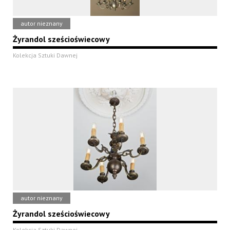
autor nieznany
Żyrandol sześcioświecowy
Kolekcja Sztuki Dawnej
autor nieznany
Żyrandol sześcioświecowy
Kolekcja Sztuki Dawnej