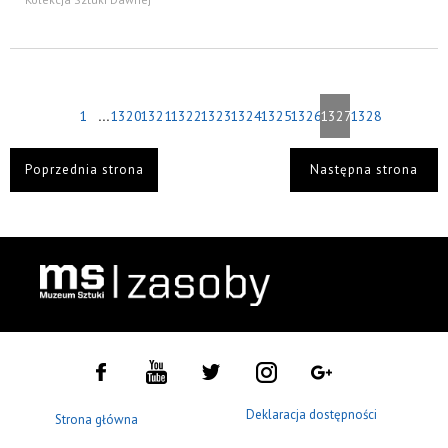
...
1
1320
1321
1322
1323
1324
1325
1326
1327
1328
Poprzednia strona
Następna strona
Deklaracja dostępności
Strona główna