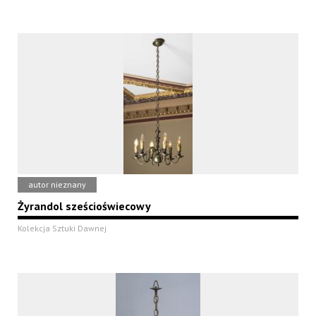
autor nieznany
Żyrandol sześcioświecowy
Kolekcja Sztuki Dawnej