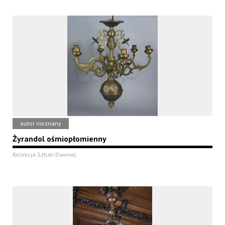
autor nieznany
Żyrandol ośmiopłomienny
Kolekcja Sztuki Dawnej