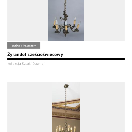
autor nieznany
Żyrandol sześcioświecowy
Kolekcja Sztuki Dawnej