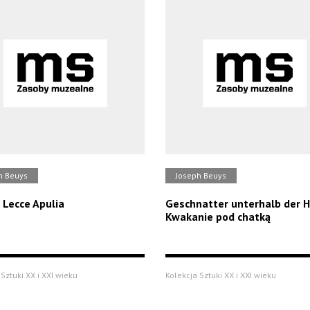
h Beuys
Joseph Beuys
Lecce Apulia
Geschnatter unterhalb der H
Kwakanie pod chatką
Sztuki XX i XXI wieku
Kolekcja Sztuki XX i XXI wieku