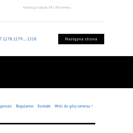
Kolekcja Sztuki XX i XXI wieku
...
7
1278
1279
1328
Następna strona
ępności
Regulamin
Kontakt
Wróć do góry serwisu
^