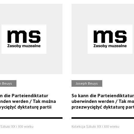
h Beuys
Joseph Beuys
n die Parteiendiktatur
So kann die Parteiendiktatur
inden werden / Tak można
uberwinden werden / Tak m
yciężyć dyktaturę partii
przezwyciężyć dyktaturę part
Sztuki XX i XXI wieku
Kolekcja Sztuki XX i XXI wieku