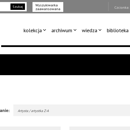
Wyszukiwarka
Szukaj
Czcionka
zaawansowana
kolekcja
archiwum
wiedza
biblioteka
anie:
Artysta / artystka Z-A