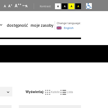
++
A
+
A
A
A
:
Kontrast:
A
A
A
A
Change language:
dostępność
moje zasoby
English
Wyświetlaj:
Kafelki
Lista