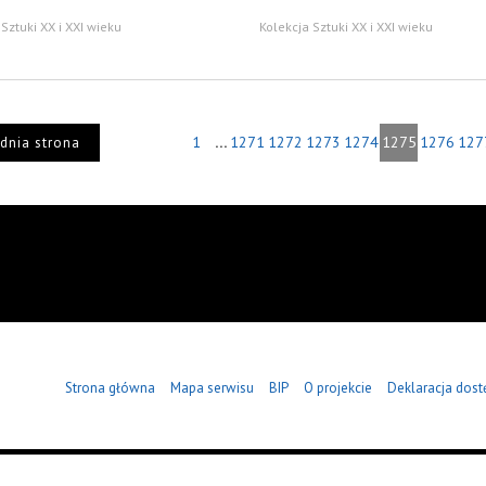
Sztuki XX i XXI wieku
Kolekcja Sztuki XX i XXI wieku
...
1
1271
1272
1273
1274
1275
1276
127
dnia strona
Strona główna
Mapa serwisu
BIP
O projekcie
Deklaracja dost