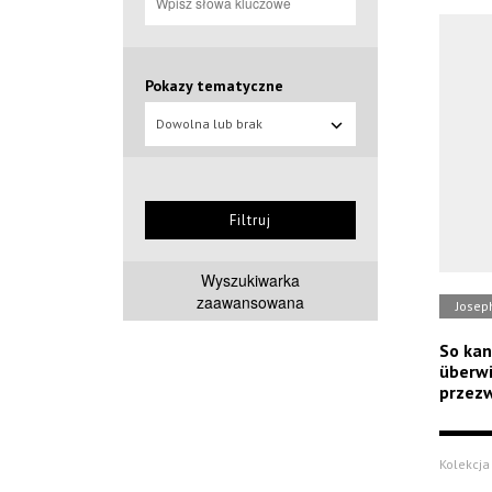
Pokazy tematyczne
Dowolna lub brak
Filtruj
Wyszukiwarka
zaawansowana
Josep
So kan
überw
przezw
Kolekcja 