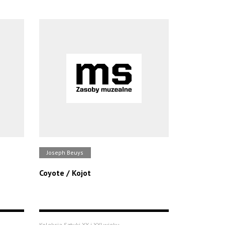
Joseph Beuys
Coyote / Kojot
Kolekcja Sztuki XX i XXI wieku