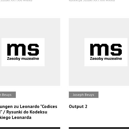
h Beuys
Joseph Beuys
ungen zu Leonardo "Codices
Output 2
" / Rysunki do Kodeksu
kiego Leonarda