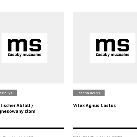
h Beuys
Joseph Beuys
ischer Abfall /
Vitex Agnus Castus
nesowany złom
Sztuki XX i XXI wieku
Kolekcja Sztuki XX i XXI wieku