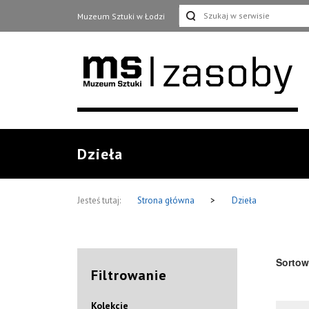
Muzeum Sztuki w Łodzi
Dzieła
Jesteś tutaj:
Strona główna
>
Dzieła
Sortow
Filtrowanie
Kolekcje