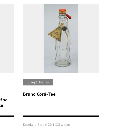
Joseph Beuys
Bruno Corá-Tee
ożna
ii
Kolekcja Sztuki XX i XXI wieku