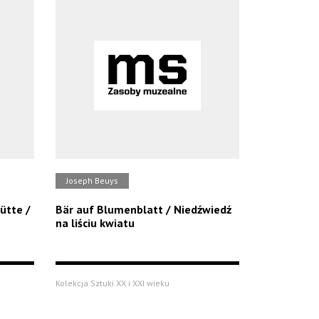
Joseph Beuys
ütte /
Bär auf Blumenblatt / Niedźwiedź
na liściu kwiatu
Kolekcja Sztuki XX i XXI wieku