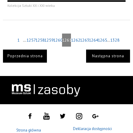
Kolekcja Sztuki XX i XXI wieku
...
...
1
1257
1258
1259
1260
1261
1262
1263
1264
1265
1328
Poprzednia strona
Następna strona
Deklaracja dostępności
Strona główna