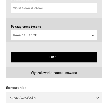
Pokazy tematyczne
Dowolna lub brak
Filtruj
Wyszukiwarka zaawansowana
Sortowanie:
Artysta / artystka Z-A