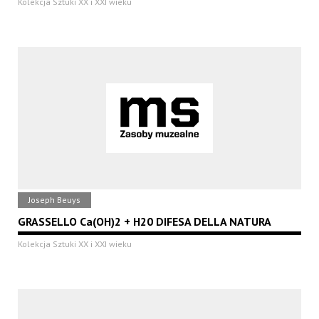
Kolekcja Sztuki XX i XXI wieku
Joseph Beuys
GRASSELLO Ca(OH)2 + H20 DIFESA DELLA NATURA
Kolekcja Sztuki XX i XXI wieku