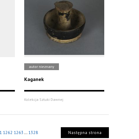
autor nieznany
Kaganek
Kolekcja Sztuki Dawnej
...
1
1262
1263
1328
Następna strona