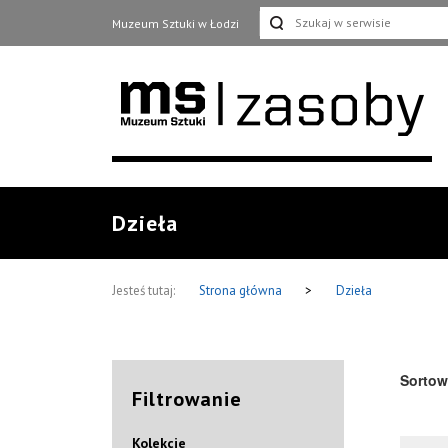
Muzeum Sztuki w Łodzi
Dzieła
Jesteś tutaj:
Strona główna
>
Dzieła
Sortow
Filtrowanie
Kolekcje