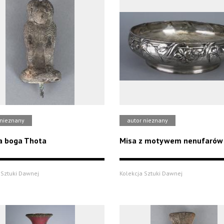
 nieznany
autor nieznany
a boga Thota
Misa z motywem nenufarów
 Sztuki Dawnej
Kolekcja Sztuki Dawnej