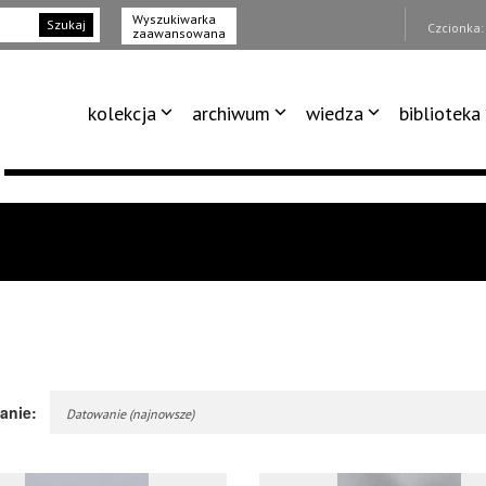
Wyszukiwarka
Szukaj
Czcionka
zaawansowana
kolekcja
archiwum
wiedza
biblioteka
anie:
Datowanie (najnowsze)