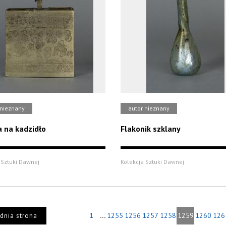
 nieznany
autor nieznany
 na kadzidło
Flakonik szklany
 Sztuki Dawnej
Kolekcja Sztuki Dawnej
...
1
1255
1256
1257
1258
1259
1260
126
dnia strona