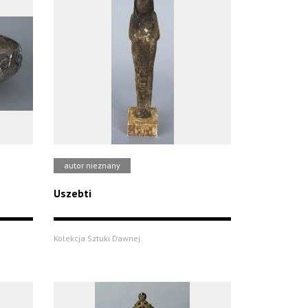
autor nieznany
Uszebti
Kolekcja Sztuki Dawnej