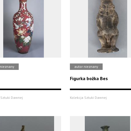
 nieznany
autor nieznany
Figurka bożka Bes
 Sztuki Dawnej
Kolekcja Sztuki Dawnej