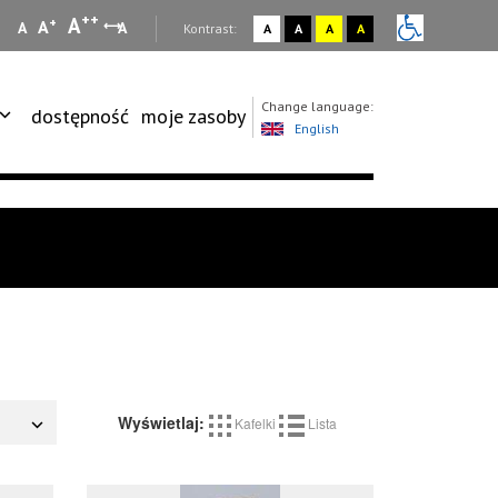
++
A
+
A
A
A
:
Kontrast:
A
A
A
A
Change language:
dostępność
moje zasoby
English
Wyświetlaj:
Kafelki
Lista