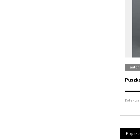
autor
Puszka
Kolekcja
Poprze