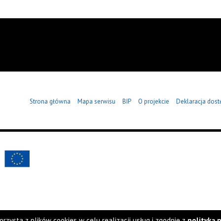
Strona główna
Mapa serwisu
BIP
O projekcie
Deklaracja dost
orzysta z plików cookies w celu realizacji usług i zgodnie z
polityką 