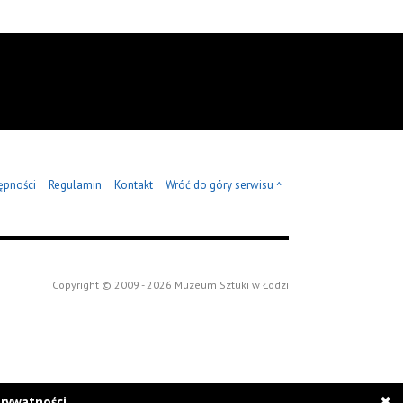
ępności
Regulamin
Kontakt
Wróć do góry serwisu
^
Copyright © 2009 - 2026 Muzeum Sztuki w Łodzi
prywatności