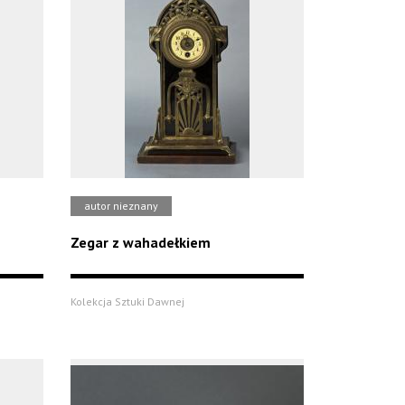
autor nieznany
Zegar z wahadełkiem
Kolekcja Sztuki Dawnej