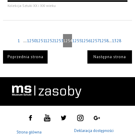
Kolekcja Sztuki XX i XXI wieku
...
...
1
1250
1251
1252
1253
1254
1255
1256
1257
1258
1328
Poprzednia strona
Następna strona
Deklaracja dostępności
Strona główna