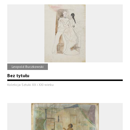
Leopold Buczkowski
Bez tytułu
Kolekcja Sztuki XX i XXI wieku