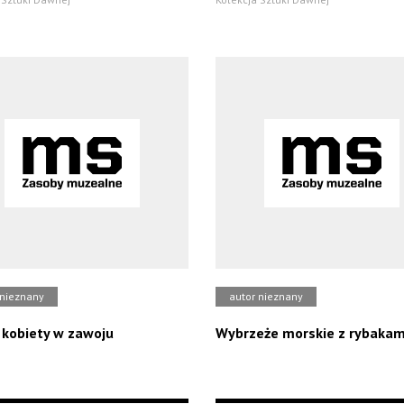
 nieznany
autor nieznany
kobiety w zawoju
Wybrzeże morskie z rybakam