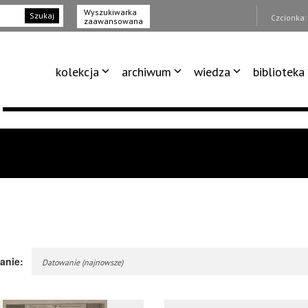
Wyszukiwarka
Szukaj
Czcionka
zaawansowana
kolekcja
archiwum
wiedza
biblioteka
anie:
Datowanie (najnowsze)