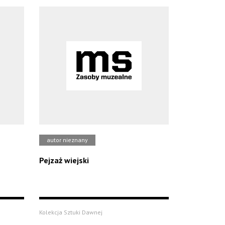
autor nieznany
Pejzaż wiejski
Kolekcja Sztuki Dawnej