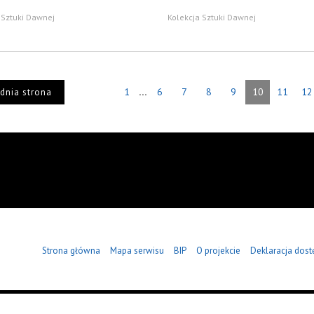
 Sztuki Dawnej
Kolekcja Sztuki Dawnej
...
1
6
7
8
9
10
11
12
dnia strona
Strona główna
Mapa serwisu
BIP
O projekcie
Deklaracja dost