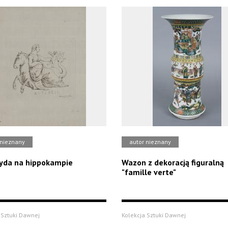
 nieznany
autor nieznany
yda na hippokampie
Wazon z dekoracją figuralną
"famille verte"
 Sztuki Dawnej
Kolekcja Sztuki Dawnej