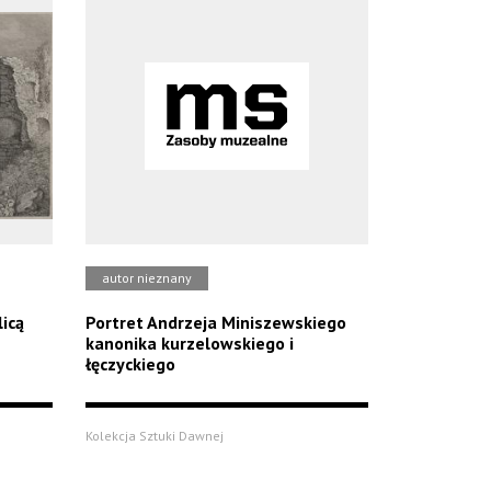
autor nieznany
icą
Portret Andrzeja Miniszewskiego
kanonika kurzelowskiego i
łęczyckiego
Kolekcja Sztuki Dawnej