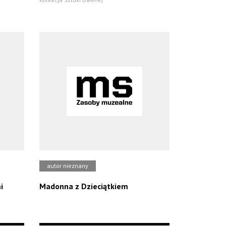
autor nieznany
i
Madonna z Dzieciątkiem