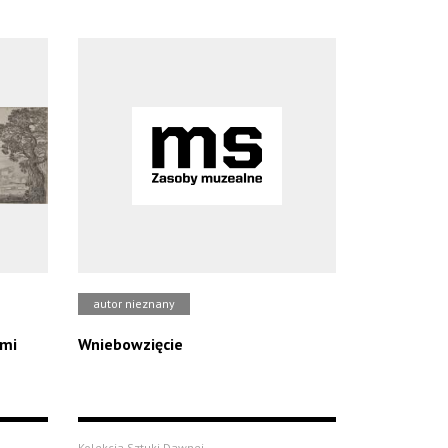
autor nieznany
ami
Wniebowzięcie
Kolekcja Sztuki Dawnej