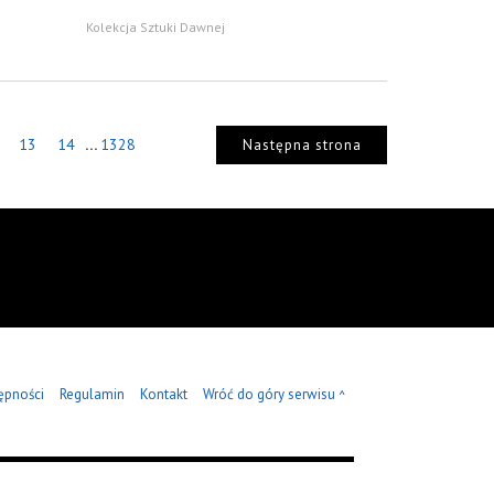
Kolekcja Sztuki Dawnej
...
13
14
1328
Następna strona
ępności
Regulamin
Kontakt
Wróć do góry serwisu
^