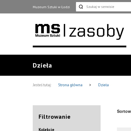
Muzeum Sztuki w Łodzi
Dzieła
Jesteś tutaj:
Strona główna
>
Dzieła
Sortow
Filtrowanie
Kolekcje