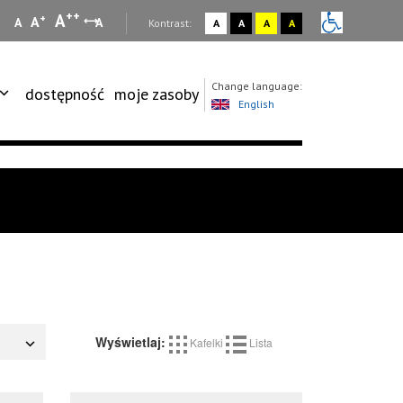
++
A
+
A
A
A
:
Kontrast:
A
A
A
A
Change language:
dostępność
moje zasoby
English
Wyświetlaj:
Kafelki
Lista