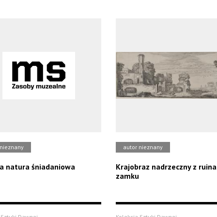
 nieznany
autor nieznany
a natura śniadaniowa
Krajobraz nadrzeczny z ruin
zamku
 Sztuki Dawnej
Kolekcja Sztuki Dawnej