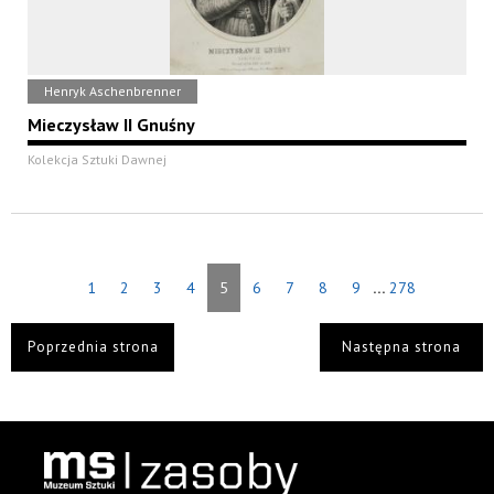
Henryk Aschenbrenner
Mieczysław II Gnuśny
Kolekcja Sztuki Dawnej
...
1
2
3
4
5
6
7
8
9
278
Poprzednia strona
Następna strona