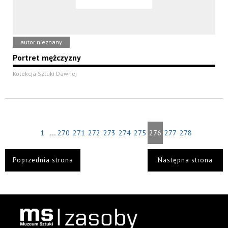
autor nieznany
Portret mężczyzny
Kolekcja Sztuki Dawnej
...
1
270
271
272
273
274
275
276
277
278
Poprzednia strona
Następna strona