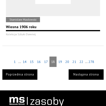
Stanisław Masłowski
Wiosna 1906 roku
Kolekcja Sztuki Dawnej
...
...
1
14
15
16
17
18
19
20
21
22
278
Poprzednia strona
Następna strona