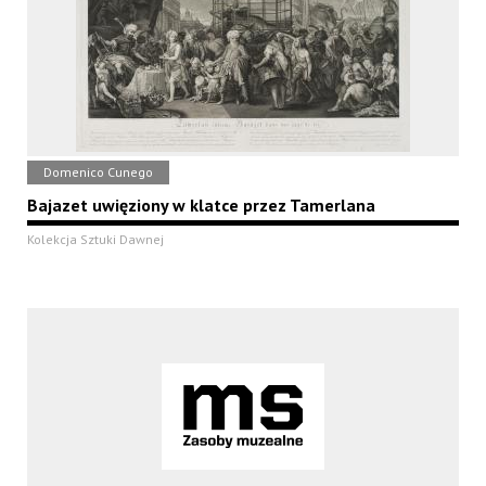
Domenico Cunego
Bajazet uwięziony w klatce przez Tamerlana
Kolekcja Sztuki Dawnej