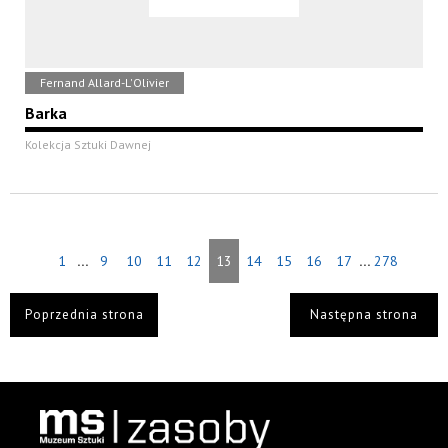
Fernand Allard-L'Olivier
Barka
Kolekcja Sztuki Dawnej
...
...
1
9
10
11
12
13
14
15
16
17
278
Poprzednia strona
Następna strona