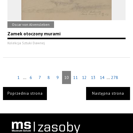
Oscar von Alvensleben
Zamek otoczony murami
Kolekcja Sztuki Dawnej
...
...
1
6
7
8
9
10
11
12
13
14
278
Poprzednia strona
Następna strona