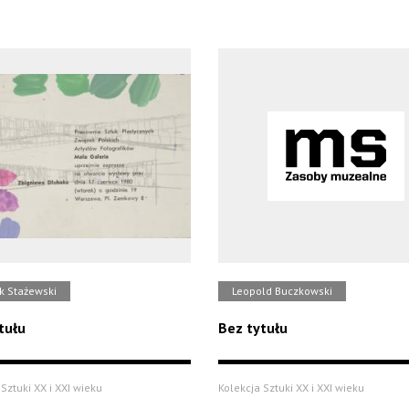
k Stażewski
Leopold Buczkowski
tułu
Bez tytułu
Sztuki XX i XXI wieku
Kolekcja Sztuki XX i XXI wieku