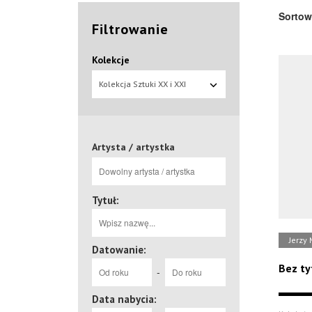
Sortow
Filtrowanie
Kolekcje
Kolekcja Sztuki XX i XXI
wieku
Artysta / artystka
Tytuł:
Jerzy
Datowanie:
Bez ty
-
Data nabycia: