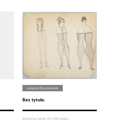
Leopold Buczkowski
Bez tytułu
Kolekcja Sztuki XX i XXI wieku