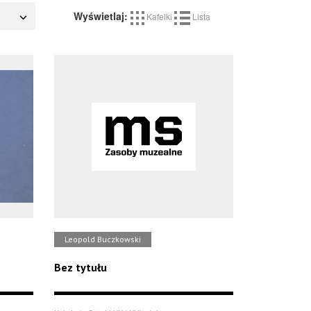
Wyświetlaj:
Kafelki
Lista
Leopold Buczkowski
Bez tytułu