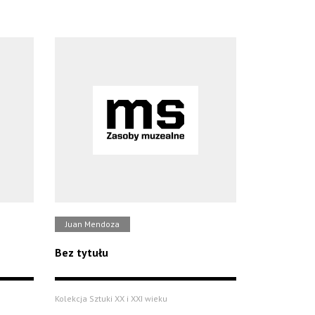
Juan Mendoza
Bez tytułu
Kolekcja Sztuki XX i XXI wieku