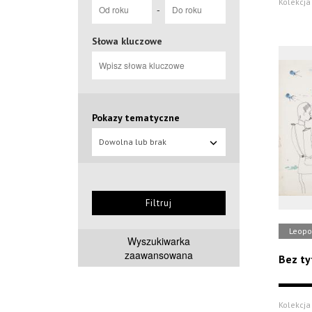
Kolekcja 
-
Słowa kluczowe
Pokazy tematyczne
Dowolna lub brak
Filtruj
Leopo
Wyszukiwarka
zaawansowana
Bez ty
Kolekcja 