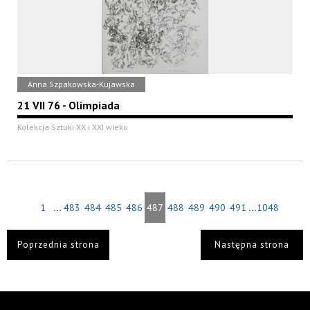
Anna Szpakowska-Kujawska
21 VII 76 - Olimpiada
Kolekcja Sztuki XX i XXI wieku
...
...
1
483
484
485
486
487
488
489
490
491
1048
Poprzednia strona
Następna strona