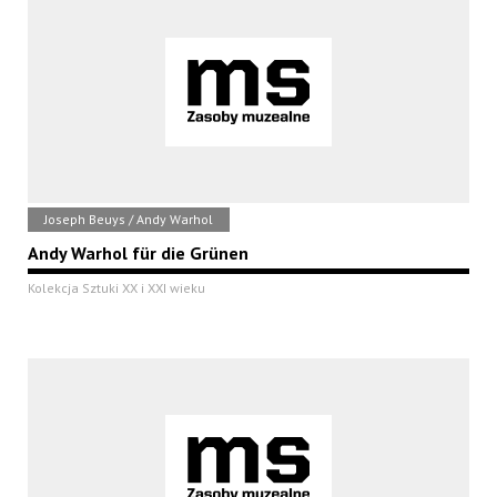
Joseph Beuys / Andy Warhol
Andy Warhol für die Grünen
Kolekcja Sztuki XX i XXI wieku