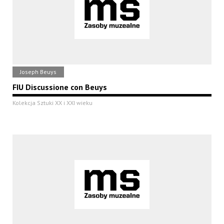
Joseph Beuys
FIU Discussione con Beuys
Kolekcja Sztuki XX i XXI wieku