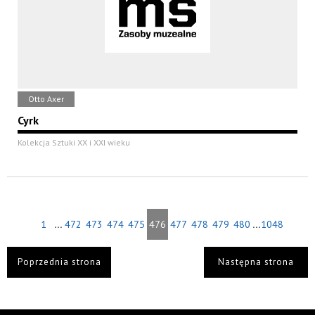
Otto Axer
Cyrk
Kolekcja Sztuki XX i XXI wieku
...
...
1
472
473
474
475
476
477
478
479
480
1048
Poprzednia strona
Następna strona