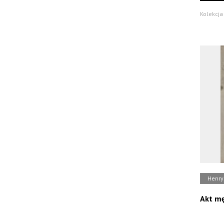
Kolekcja
Henry
Akt mę