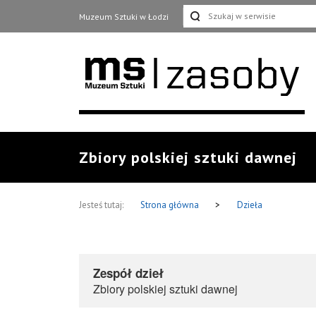
Muzeum Sztuki w Łodzi
Zbiory polskiej sztuki dawnej
Jesteś tutaj:
Strona główna
>
Dzieła
Zespół dzieł
Zbiory polskiej sztuki dawnej