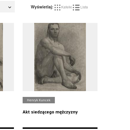
Wyświetlaj:
Kafelki
Lista
Henryk Kuncek
Akt siedzącego mężczyzny