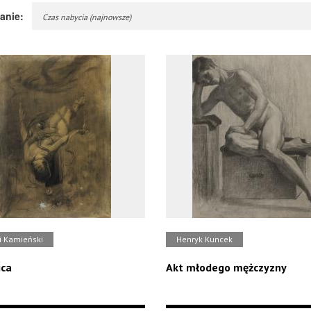
anie:
Czas nabycia (najnowsze)
i Kamieński
Henryk Kuncek
ica
Akt młodego mężczyzny