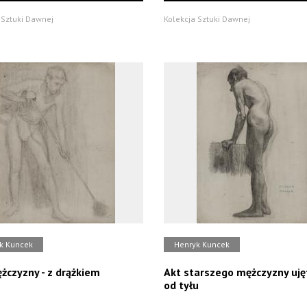
 Sztuki Dawnej
Kolekcja Sztuki Dawnej
k Kuncek
Henryk Kuncek
żczyzny - z drążkiem
Akt starszego mężczyzny uj
od tyłu