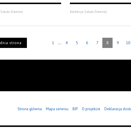
 Sztuki Dawnej
Kolekcja Sztuki Dawnej
...
1
4
5
6
7
8
9
10
dnia strona
Strona główna
Mapa serwisu
BIP
O projekcie
Deklaracja dost