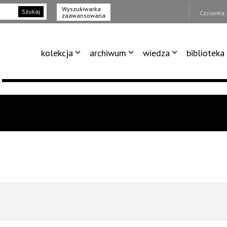
Wyszukiwarka
Szukaj
Czcionka
zaawansowana
kolekcja
archiwum
wiedza
biblioteka