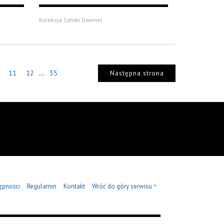
Kolekcja Sztuki Dawnej
...
11
12
35
Następna strona
ępności
Regulamin
Kontakt
Wróć do góry serwisu
^