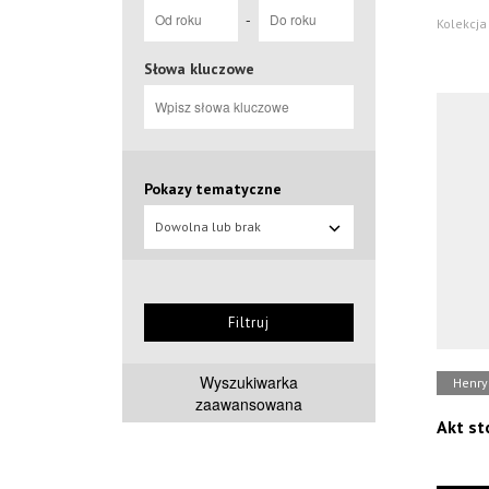
-
Kolekcja
Słowa kluczowe
Pokazy tematyczne
Dowolna lub brak
Filtruj
Wyszukiwarka
Henry
zaawansowana
Akt st