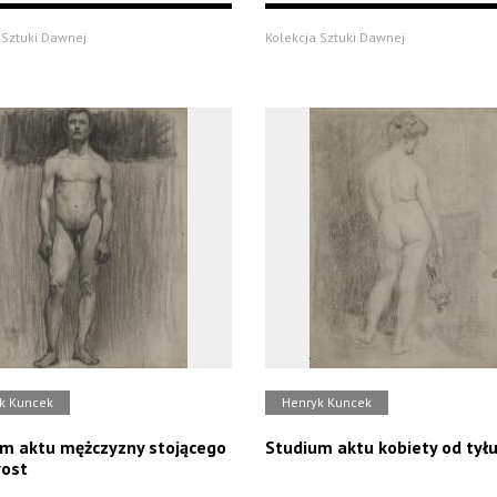
 Sztuki Dawnej
Kolekcja Sztuki Dawnej
k Kuncek
Henryk Kuncek
m aktu mężczyzny stojącego
Studium aktu kobiety od tył
rost