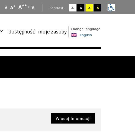
++
A
+
A
A
A
:
Kontrast:
A
A
A
A
Change language:
dostępność
moje zasoby
English
Więcej informacji