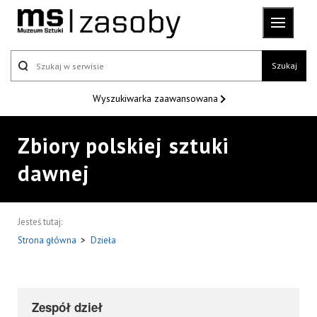
Szukaj
Wyszukiwarka
zaawansowana
Zbiory polskiej sztuki
dawnej
Jesteś tutaj:
Strona główna
>
Dzieła
Zespół dzieł