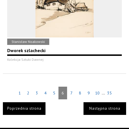
Stanisław Noakowski
Dworek szlachecki
Kolekcja Sztuki Dawnej
...
1
2
3
4
5
6
7
8
9
10
35
Poprzednia strona
Następna strona