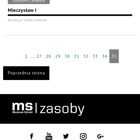
Girolamo Carattoni
Mieczysław I
Kolekcja Sztuki Dawnej
...
1
27
28
29
30
31
32
33
34
35
Poprzednia strona