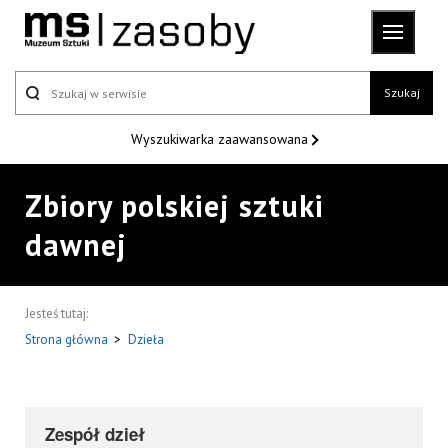
Szukaj
Wyszukiwarka
zaawansowana
Zbiory polskiej sztuki
dawnej
Jesteś tutaj:
Strona główna
>
Dzieła
Zespół dzieł