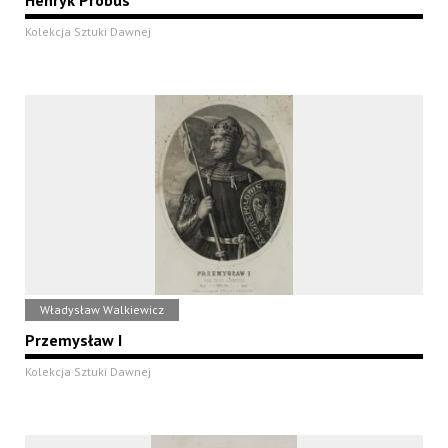
Henryk Probus
Kolekcja Sztuki Dawnej
Władysław Walkiewicz
Przemysław I
Kolekcja Sztuki Dawnej