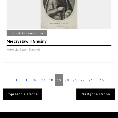
Henryk Aschenbrenner
Mieczysław II Gnuśny
Kolekcja Sztuki Dawnej
...
...
1
15
16
17
18
19
20
21
22
23
35
Poprzednia strona
Następna strona