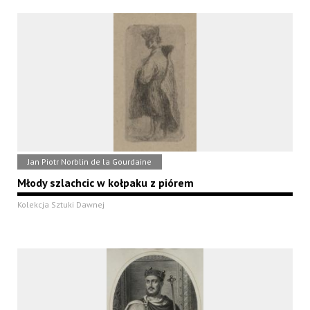
Jan Piotr Norblin de la Gourdaine
Młody szlachcic w kołpaku z piórem
Kolekcja Sztuki Dawnej