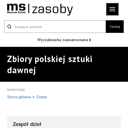
Szukaj
Wyszukiwarka
zaawansowana
Zbiory polskiej sztuki
dawnej
Jesteś tutaj:
Strona główna
>
Dzieła
Zespół dzieł