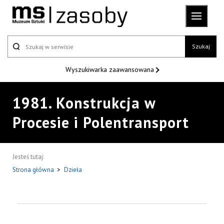
Szukaj
Wyszukiwarka
zaawansowana
1981. Konstrukcja w
Procesie i Polentransport
Jesteś tutaj:
Strona główna
>
Dzieła