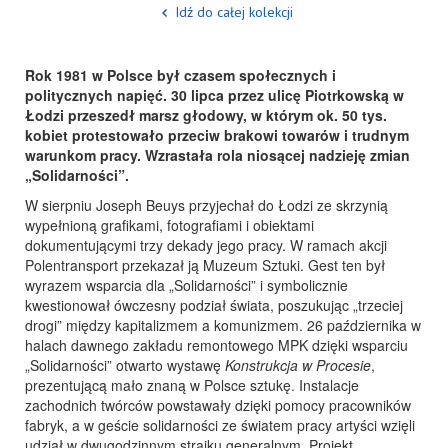
Idź do całej kolekcji
Rok 1981 w Polsce był czasem społecznych i
politycznych napięć. 30 lipca przez ulicę Piotrkowską w
Łodzi przeszedł marsz głodowy, w którym ok. 50 tys.
kobiet protestowało przeciw brakowi towarów i trudnym
warunkom pracy. Wzrastała rola niosącej nadzieję zmian
„Solidarności”.
W sierpniu Joseph Beuys przyjechał do Łodzi ze skrzynią
wypełnioną grafikami, fotografiami i obiektami
dokumentującymi trzy dekady jego pracy. W ramach akcji
Polentransport przekazał ją Muzeum Sztuki. Gest ten był
wyrazem wsparcia dla „Solidarności” i symbolicznie
kwestionował ówczesny podział świata, poszukując „trzeciej
drogi” między kapitalizmem a komunizmem. 26 października w
halach dawnego zakładu remontowego MPK dzięki wsparciu
„Solidarności” otwarto wystawę
Konstrukcja w Procesie
,
prezentującą mało znaną w Polsce sztukę. Instalacje
zachodnich twórców powstawały dzięki pomocy pracowników
fabryk, a w geście solidarności ze światem pracy artyści wzięli
udział w dwugodzinnym strajku generalnym. Projekt