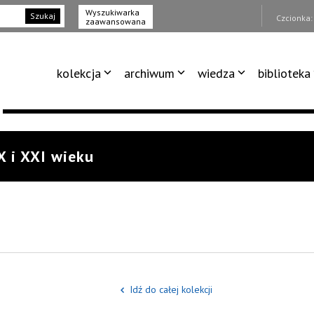
Wyszukiwarka
Szukaj
Czcionka
zaawansowana
kolekcja
archiwum
wiedza
biblioteka
X i XXI wieku
Idź do całej kolekcji