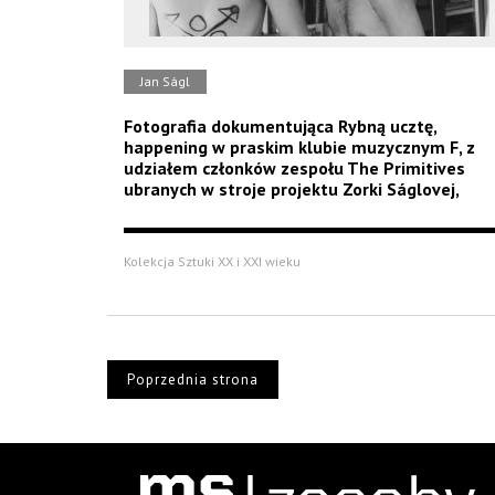
Jan Ságl
Fotografia dokumentująca Rybną ucztę,
happening w praskim klubie muzycznym F, z
udziałem członków zespołu The Primitives
ubranych w stroje projektu Zorki Ságlovej,
Kolekcja Sztuki XX i XXI wieku
Poprzednia strona