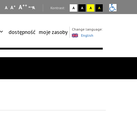
++
A
+
A
A
A
:
Kontrast:
A
A
A
A
Change language:
dostępność
moje zasoby
English