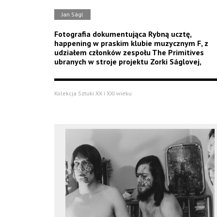
Jan Ságl
Fotografia dokumentująca Rybną ucztę,
happening w praskim klubie muzycznym F, z
udziałem członków zespołu The Primitives
ubranych w stroje projektu Zorki Ságlovej,
Kolekcja Sztuki XX i XXI wieku