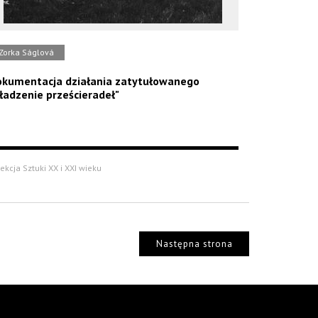
Zorka Ságlová
kumentacja działania zatytułowanego
ładzenie prześcieradeł"
ekcja Sztuki XX i XXI wieku
Następna strona