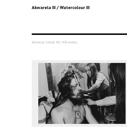
Akwarela III / Watercolour III
Kolekcja Sztuki XX i XXI wieku