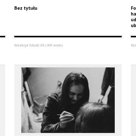
Bez tytułu
Fo
ha
ud
ub
Kolekcja Sztuki XX i XXI wieku
Kol