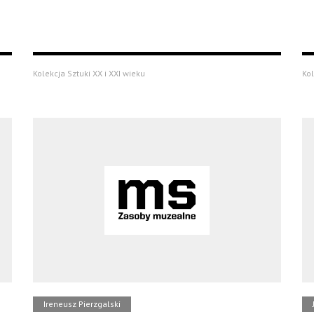
Kolekcja Sztuki XX i XXI wieku
Kol
Ireneusz Pierzgalski