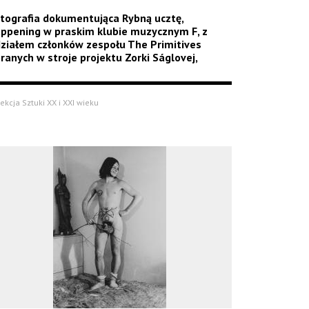
tografia dokumentująca Rybną ucztę,
ppening w praskim klubie muzycznym F, z
ziałem członków zespołu The Primitives
ranych w stroje projektu Zorki Ságlovej,
ekcja Sztuki XX i XXI wieku