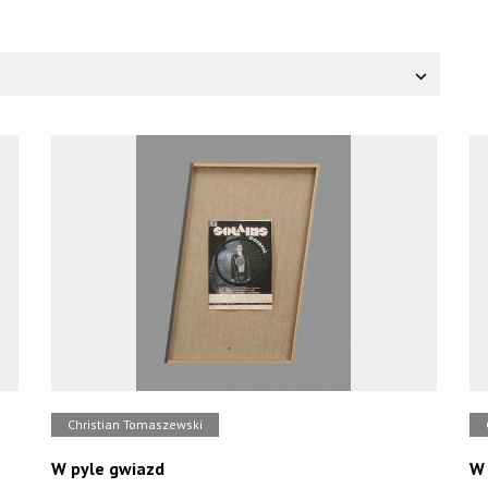
Christian Tomaszewski
W pyle gwiazd
W 