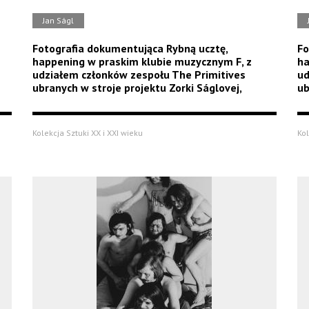
Jan Ságl
Fotografia dokumentująca Rybną ucztę,
Fo
happening w praskim klubie muzycznym F, z
ha
udziałem członków zespołu The Primitives
ud
ubranych w stroje projektu Zorki Ságlovej,
ub
Kolekcja Sztuki XX i XXI wieku
Kol