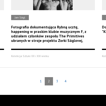
Jan Ságl
Fotografia dokumentująca Rybną ucztę,
Do
happening w praskim klubie muzycznym F, z
"K
udziałem członków zespołu The Primitives
ubranych w stroje projektu Zorki Ságlovej,
Kolekcja Sztuki XX i XXI wieku
Kol
1
2
3
4