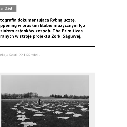
Jan Ságl
tografia dokumentująca Rybną ucztę,
ppening w praskim klubie muzycznym F, z
ziałem członków zespołu The Primitives
ranych w stroje projektu Zorki Ságlovej,
ekcja Sztuki XX i XXI wieku