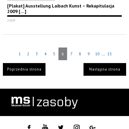
[Plakat] Ausstellung Laibach Kunst – Rekapitulacja
2009 […]
2009
...
1
2
3
4
5
6
7
8
9
10
15
Poprzednia strona
Następna strona