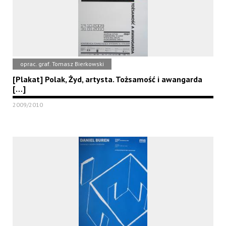
oprac. graf. Tomasz Bierkowski
[Plakat] Polak, Żyd, artysta. Tożsamość i awangarda
[…]
2009/2010