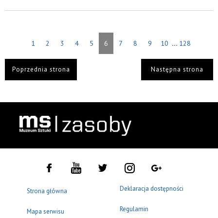
...
1
2
3
4
5
6
7
8
9
10
128
Poprzednia strona
Następna strona
Deklaracja dostępności
Strona główna
Regulamin
Mapa serwisu